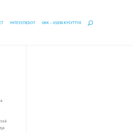
ET
YHTEYSTIEDOT
UKK – USEIN KYSYTTYÄ
t
ka
issä
eja