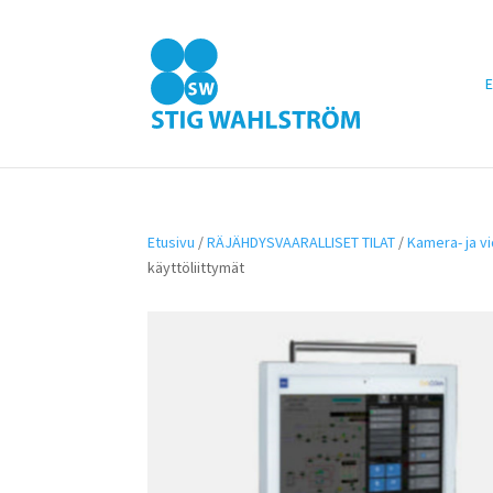
E
Etusivu
/
RÄJÄHDYSVAARALLISET TILAT
/
Kamera- ja v
käyttöliittymät