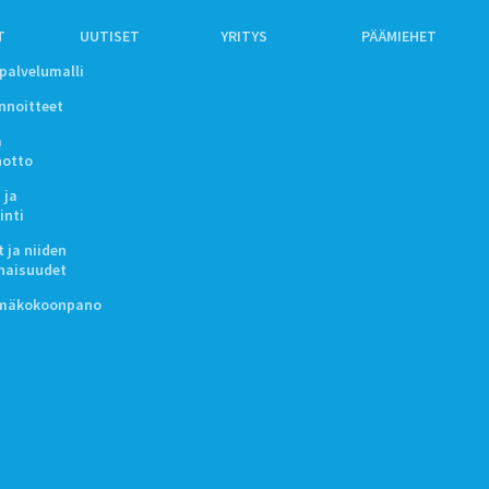
T
UUTISET
YRITYS
PÄÄMIEHET
ipalvelumalli
innoitteet
a
notto
 ja
inti
 ja niiden
naisuudet
lmäkokoonpano