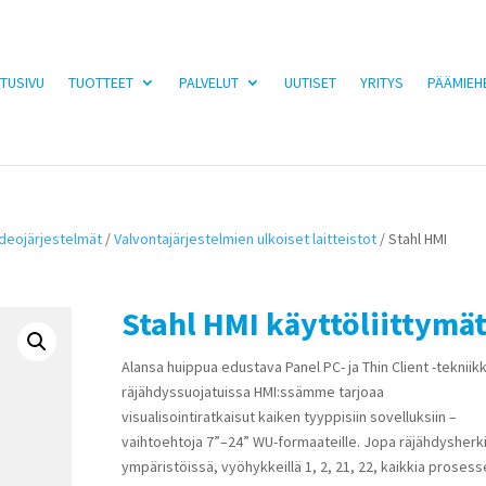
TUSIVU
TUOTTEET
PALVELUT
UUTISET
YRITYS
PÄÄMIEH
ideojärjestelmät
/
Valvontajärjestelmien ulkoiset laitteistot
/ Stahl HMI
Stahl HMI käyttöliittymä
Alansa huippua edustava Panel PC- ja Thin Client -tekniik
räjähdyssuojatuissa HMI:ssämme tarjoaa
visualisointiratkaisut kaiken tyyppisiin sovelluksiin –
vaihtoehtoja 7”–24” WU-formaateille. Jopa räjähdysherk
ympäristöissä, vyöhykkeillä 1, 2, 21, 22, kaikkia prosess