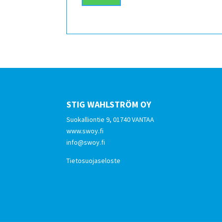
STIG WAHLSTRÖM OY
Suokalliontie 9, 01740 VANTAA
www.swoy.fi
info@swoy.fi
Tietosuojaseloste