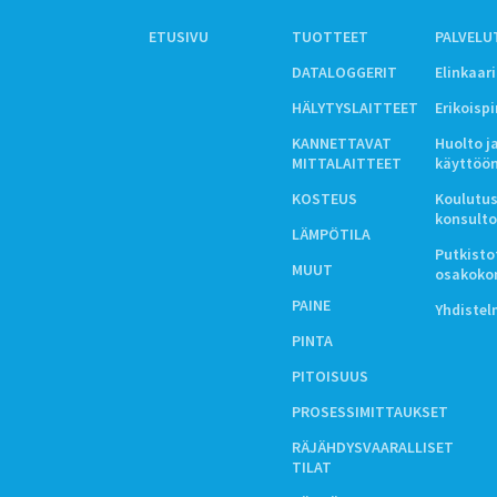
ETUSIVU
TUOTTEET
PALVELU
DATALOGGERIT
Elinkaar
HÄLYTYSLAITTEET
Erikoisp
KANNETTAVAT
Huolto j
MITTALAITTEET
käyttöö
KOSTEUS
Koulutus
konsulto
LÄMPÖTILA
Putkistot
MUUT
osakoko
PAINE
Yhdiste
PINTA
PITOISUUS
PROSESSIMITTAUKSET
RÄJÄHDYSVAARALLISET
TILAT