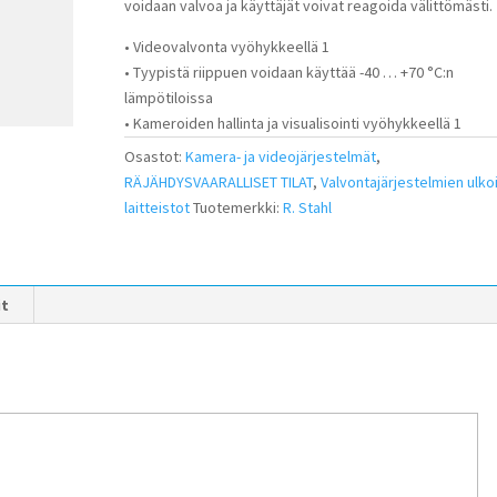
voidaan valvoa ja käyttäjät voivat reagoida välittömästi.
• Videovalvonta vyöhykkeellä 1
• Tyypistä riippuen voidaan käyttää -40 … +70 °C:n
lämpötiloissa
• Kameroiden hallinta ja visualisointi vyöhykkeellä 1
Osastot:
Kamera- ja videojärjestelmät
,
RÄJÄHDYSVAARALLISET TILAT
,
Valvontajärjestelmien ulko
laitteistot
Tuotemerkki:
R. Stahl
it