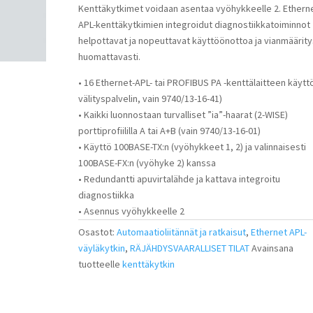
Kenttäkytkimet voidaan asentaa vyöhykkeelle 2. Ethern
APL-kenttäkytkimien integroidut diagnostiikkatoiminnot
helpottavat ja nopeuttavat käyttöönottoa ja vianmäärity
huomattavasti.
• 16 Ethernet-APL- tai PROFIBUS PA -kenttälaitteen käyttö
välityspalvelin, vain 9740/13-16-41)
• Kaikki luonnostaan turvalliset ”ia”-haarat (2-WISE)
porttiprofiililla A tai A+B (vain 9740/13-16-01)
• Käyttö 100BASE-TX:n (vyöhykkeet 1, 2) ja valinnaisesti
100BASE-FX:n (vyöhyke 2) kanssa
• Redundantti apuvirtalähde ja kattava integroitu
diagnostiikka
• Asennus vyöhykkeelle 2
Osastot:
Automaatioliitännät ja ratkaisut
,
Ethernet APL-
väyläkytkin
,
RÄJÄHDYSVAARALLISET TILAT
Avainsana
tuotteelle
kenttäkytkin