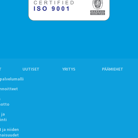
T
UUTISET
YRITYS
PÄÄMIEHET
ipalvelumalli
innoitteet
a
notto
 ja
inti
 ja niiden
naisuudet