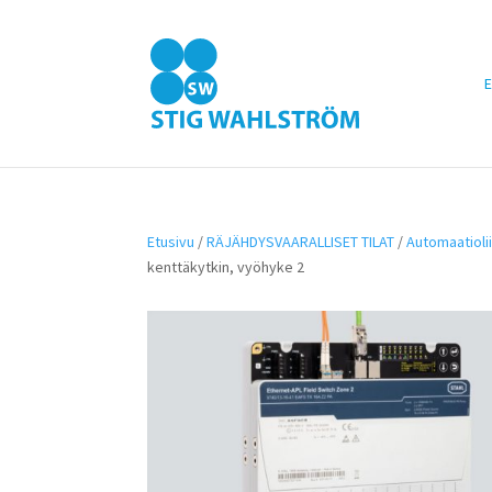
E
Etusivu
/
RÄJÄHDYSVAARALLISET TILAT
/
Automaatiolii
kenttäkytkin, vyöhyke 2