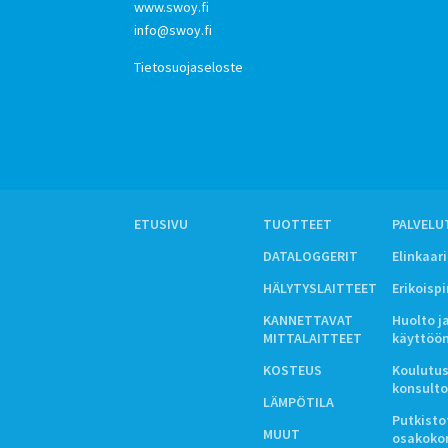
www.swoy.fi
info@swoy.fi
Tietosuojaseloste
ETUSIVU
TUOTTEET
PALVELU
DATALOGGERIT
Elinkaar
HÄLYTYSLAITTEET
Erikoisp
KANNETTAVAT
Huolto j
MITTALAITTEET
käyttöö
KOSTEUS
Koulutus
konsulto
LÄMPÖTILA
Putkistot
MUUT
osakoko