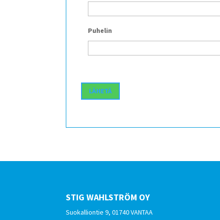
Puhelin
STIG WAHLSTRÖM OY
Suokalliontie 9, 01740 VANTAA