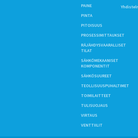
PAINE
Yhdiste
PINTA
PITOISUUS
PROSESSIMITTAUKSET
RÄJÄHDYSVAARALLISET
TILAT
SÄHKÖMEKAANISET
KOMPONENTIT
SÄHKÖSUUREET
TEOLLISUUSPUHALTIMET
TOIMILAITTEET
TULISUOJAUS
VIRTAUS
VENTTIILIT