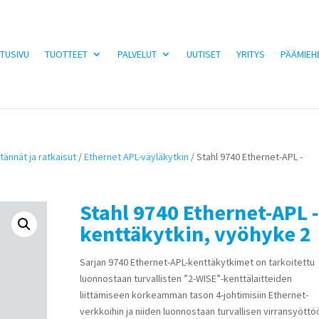
TUSIVU
TUOTTEET
PALVELUT
UUTISET
YRITYS
PÄÄMIEH
tännät ja ratkaisut
/
Ethernet APL-väyläkytkin
/ Stahl 9740 Ethernet-APL -
Stahl 9740 Ethernet-APL -
kenttäkytkin, vyöhyke 2
Sarjan 9740 Ethernet-APL-kenttäkytkimet on tarkoitettu
luonnostaan turvallisten ”2-WISE”-kenttälaitteiden
liittämiseen korkeamman tason 4-johtimisiin Ethernet-
verkkoihin ja niiden luonnostaan turvallisen virransyöttö