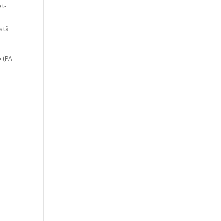
et-
stä
 (PA-