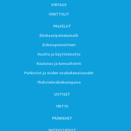
VIRTAUS
VENTTIILIT
PALVELUT
Elinkaaripalvelumalli
Erikoispinnoitteet
Huolto ja käyttöönotto
Koulutus ja konsultointi
Putkistot ja niiden osakokonaisuudet
Yhdistelmäkokoonpano
UUTISET
YRITYS
PÄÄMIEHET
YHTEYSTIEDOT