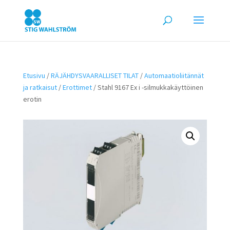
Etusivu
/
RÄJÄHDYSVAARALLISET TILAT
/
Automaatioliitännät
ja ratkaisut
/
Erottimet
/ Stahl 9167 Ex i -silmukkakäyttöinen
erotin