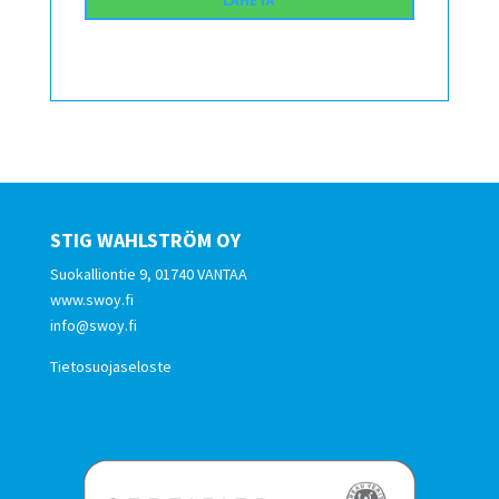
STIG WAHLSTRÖM OY
Suokalliontie 9, 01740 VANTAA
www.swoy.fi
info@swoy.fi
Tietosuojaseloste