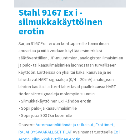
Stahl 9167 Ex i -
silmukkakäyttöinen
erotin
Sarjan 9167 Ex i -erotin kenttäpiireille toimii ilman
apuvirtaa ja niitä voidaan käyttää esimerkiksi
säätöventtiilien, I/P-muuntimien, analogisten ilmaisimien
ja palo- tai kaasuilmaisimien luonnostaan turvalliseen
käyttöön. Laitteissa on yksi tai kaksi kanavaa ja ne
lähettävät HART-signaaleja (0/4 – 20 mA) analogisen
lähdön kautta. Laitteet lähettävät päällekkäisiä HART-
tiedonsiirtosignaaleja molempiin suuntiin.
• Silmukkakäyttöinen Ex i -lähdön erotin
• Sopii palo- ja kaasuilmaisimille
• Sopii jopa 800 Ω:n kuormille
Osastot:
Automaatioliitännät ja ratkaisut
,
Erottimet
,
RÄJÄHDYSVAARALLISET TILAT
Avainsanat tuotteelle
Ex i
erotin
,
silmukkakäyttöinen erotin