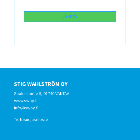
STIG WAHLSTRÖM OY
Suokalliontie 9, 01740 VANTAA
www.swoy.fi
info@swoy.fi
Tietosuojaseloste