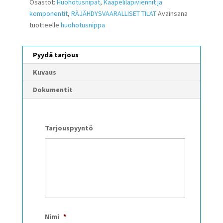
Osastot:
Huohotusnipat
,
Kaapeliläpiviennit ja
komponentit
,
RÄJÄHDYSVAARALLISET TILAT
Avainsana
tuotteelle
huohotusnippa
Pyydä tarjous
Kuvaus
Dokumentit
Tarjouspyyntö
Nimi
*