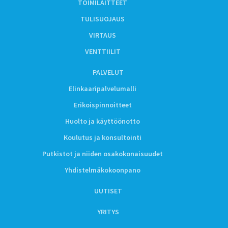
TOIMILAITTEET
TULISUOJAUS
VIRTAUS
VENTTIILIT
PALVELUT
Elinkaaripalvelumalli
Erikoispinnoitteet
Huolto ja käyttöönotto
Koulutus ja konsultointi
Putkistot ja niiden osakokonaisuudet
Yhdistelmäkokoonpano
UUTISET
YRITYS