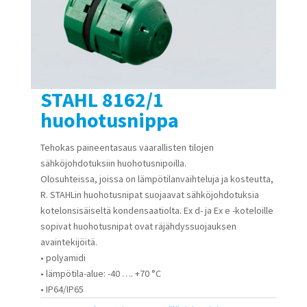
STAHL 8162/1
huohotusnippa
Tehokas paineentasaus vaarallisten tilojen
sähköjohdotuksiin huohotusnipoilla.
Olosuhteissa, joissa on lämpötilanvaihteluja ja kosteutta,
R. STAHLin huohotusnipat suojaavat sähköjohdotuksia
kotelonsisäiseltä kondensaatiolta. Ex d- ja Ex e -koteloille
sopivat huohotusnipat ovat räjähdyssuojauksen
avaintekijöitä.
• polyamidi
• lämpötila-alue: -40 …. +70 °C
• IP64/IP65