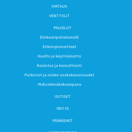
VIRTAUS
VENTTIILIT
PALVELUT
Elinkaaripalvelumalli
Erikoispinnoitteet
Huolto ja käyttöönotto
Koulutus ja konsultointi
Putkistot ja niiden osakokonaisuudet
Yhdistelmäkokoonpano
UUTISET
YRITYS
PÄÄMIEHET