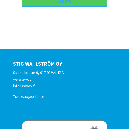
STIG WAHLSTRÖM OY
Suokalliontie 9, 01740 VANTAA
www.swoy.fi
info@swoy.fi
Tietosuojaseloste