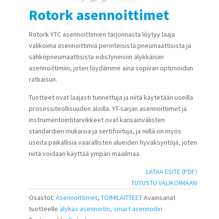
Rotork asennoittimet
Rotork YTC asennoittimien tarjonnasta löytyy laaja
valikoima asennoittimia perinteisistä pneumaattisista ja
sähköpneumaattisista edistyneisiin älykkäisiin
asennoittimiin, joten löydämme aina sopivan optimoidun
ratkaisun.
Tuotteet ovat laajasti tunnettuja ja niitä käytetään useilla
prosessiteollisuuden aloilla. YT-sarjan asennoittimet ja
instrumentointitarvikkeet ovat kansainvälisten
standardien mukaisia ja sertifioituja, ja niillä on myös
useita paikallisia vaarallisten alueiden hyväksyntöjä, joten
niitä voidaan käyttää ympäri maailmaa.
LATAA ESITE (PDF)
TUTUSTU VALIKOIMAAN
Osastot:
Asennoittimet
,
TOIMILAITTEET
Avainsanat
tuotteelle
älykäs asennoitin
,
smart asennoitin