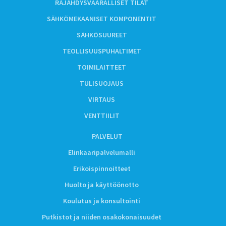
RÄJÄHDYSVAARALLISET TILAT
SÄHKÖMEKAANISET KOMPONENTIT
SÄHKÖSUUREET
TEOLLISUUSPUHALTIMET
TOIMILAITTEET
TULISUOJAUS
VIRTAUS
VENTTIILIT
PALVELUT
Elinkaaripalvelumalli
Erikoispinnoitteet
Huolto ja käyttöönotto
Koulutus ja konsultointi
Putkistot ja niiden osakokonaisuudet