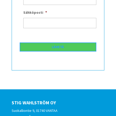
Sähköposti
*
STIG WAHLSTRÖM OY
Suokalliontie 9, 01740 VANTAA