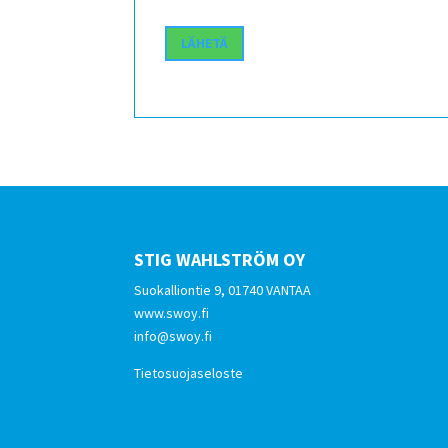
STIG WAHLSTRÖM OY
Suokalliontie 9, 01740 VANTAA
www.swoy.fi
info@swoy.fi
Tietosuojaseloste