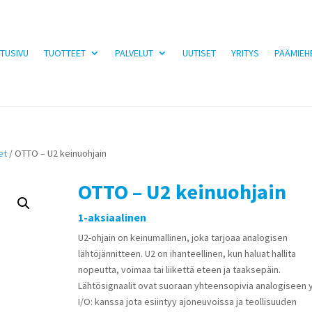
TUSIVU
TUOTTEET
PALVELUT
UUTISET
YRITYS
PÄÄMIEH
et
/ OTTO – U2 keinuohjain
OTTO – U2 keinuohjain
1-aksiaalinen
U2-ohjain on keinumallinen, joka tarjoaa analogisen
lähtöjännitteen. U2 on ihanteellinen, kun haluat hallita
nopeutta, voimaa tai liikettä eteen ja taaksepäin.
Lähtösignaalit ovat suoraan yhteensopivia analogiseen y
I/O: kanssa jota esiintyy ajoneuvoissa ja teollisuuden