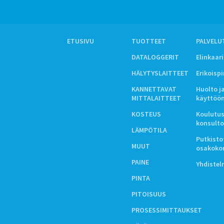
ETUSIVU
TUOTTEET
PALVELU
DATALOGGERIT
Elinkaar
HÄLYTYSLAITTEET
Erikoisp
KANNETTAVAT
Huolto j
MITTALAITTEET
käyttöö
KOSTEUS
Koulutus
konsulto
LÄMPÖTILA
Putkistot
MUUT
osakoko
PAINE
Yhdiste
PINTA
PITOISUUS
PROSESSIMITTAUKSET