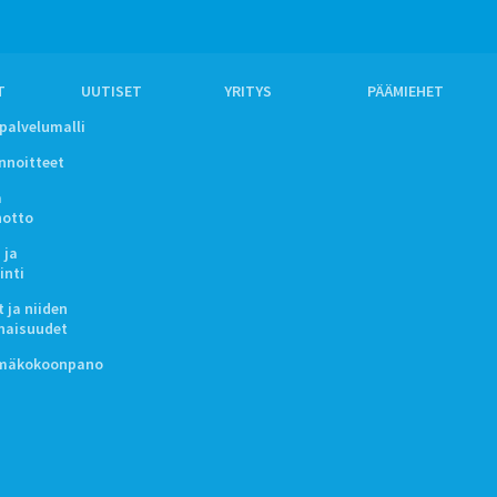
T
UUTISET
YRITYS
PÄÄMIEHET
ipalvelumalli
innoitteet
a
notto
 ja
inti
 ja niiden
naisuudet
lmäkokoonpano