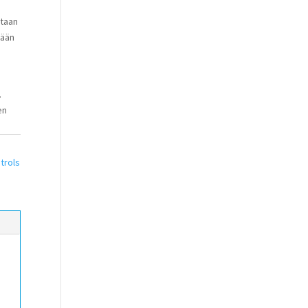
etaan
tään
n
.
en
trols