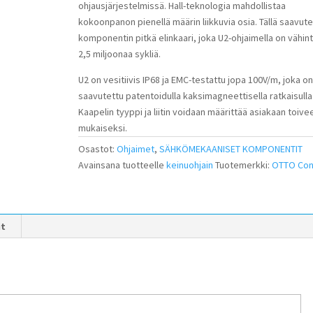
ohjausjärjestelmissä. Hall-teknologia mahdollistaa
kokoonpanon pienellä määrin liikkuvia osia. Tällä saavut
komponentin pitkä elinkaari, joka U2-ohjaimella on vähin
2,5 miljoonaa sykliä.
U2 on vesitiivis IP68 ja EMC-testattu jopa 100V/m, joka o
saavutettu patentoidulla kaksimagneettisella ratkaisulla
Kaapelin tyyppi ja liitin voidaan määrittää asiakaan toive
mukaiseksi.
Osastot:
Ohjaimet
,
SÄHKÖMEKAANISET KOMPONENTIT
Avainsana tuotteelle
keinuohjain
Tuotemerkki:
OTTO Con
it