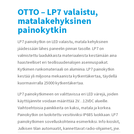
OTTO – LP7 valaistu,
matalakehyksinen
painokytkin
LP7 painokytkin on LED valaistu, matala kehyksinen
jäädessään lähes paneelin pinnan tasolle. LP7 on
valmistettu laadukkaista materiaaleista kestämään aina
haasteelliset eri teollisuudenalojen asennuspaikat.
Kytkimen runkomateriaali on alumiinia. LP7 painokytkin
kestää yli miljoona mekaanista kytkentäkertaa, täydellä
kuormavirralla 25000 kytkentäkertaa.
LP7 painokytkimeen on valittavissa eri LED värejä, joiden
käyttöjännite voidaan määrittää 2V…12VDC alueille.
Vaihtoehtoisia painikkeita on kaksi, matala ja korkea.
Painokytkin on luokitettu vesitiiviiksi IP68S luokkaan. LP7
painokytkimen sovelluskohteina esimerkiksi. Info-kioskit,
Julkisen tilan automaatit, kannettavat radio-ohjaimet, jne.