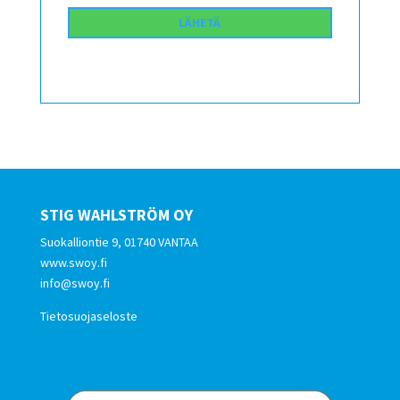
STIG WAHLSTRÖM OY
Suokalliontie 9, 01740 VANTAA
www.swoy.fi
info@swoy.fi
Tietosuojaseloste