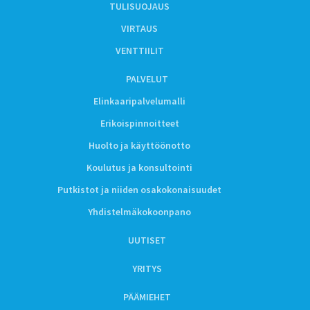
TULISUOJAUS
VIRTAUS
VENTTIILIT
PALVELUT
Elinkaaripalvelumalli
Erikoispinnoitteet
Huolto ja käyttöönotto
Koulutus ja konsultointi
Putkistot ja niiden osakokonaisuudet
Yhdistelmäkokoonpano
UUTISET
YRITYS
PÄÄMIEHET