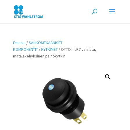
Etusivu
/
SÄHKÖMEKAANISET
KOMPONENTIT
/
KYTKIMET
/ OTTO – LP7 valaistu,
matalakehyksinen painokytkin