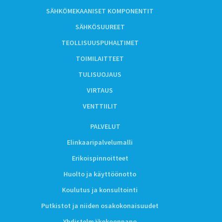
SÄHKÖMEKAANISET KOMPONENTIT
SÄHKÖSUUREET
TEOLLISUUSPUHALTIMET
TOIMILAITTEET
TULISUOJAUS
VIRTAUS
VENTTIILIT
PALVELUT
Elinkaaripalvelumalli
Erikoispinnoitteet
Huolto ja käyttöönotto
Koulutus ja konsultointi
Putkistot ja niiden osakokonaisuudet
Yhdistelmäkokoonpano