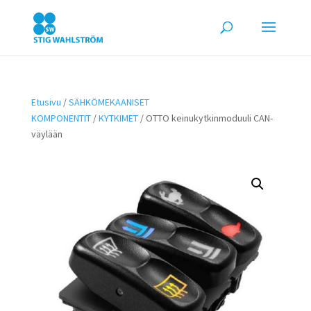
Etusivu
/
SÄHKÖMEKAANISET
KOMPONENTIT
/
KYTKIMET
/ OTTO keinukytkinmoduuli CAN-
väylään