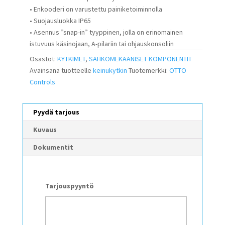
• Enkooderi on varustettu painiketoiminnolla
• Suojausluokka IP65
• Asennus ”snap-in” tyyppinen, jolla on erinomainen
istuvuus käsinojaan, A-pilariin tai ohjauskonsoliin
Osastot:
KYTKIMET
,
SÄHKÖMEKAANISET KOMPONENTIT
Avainsana tuotteelle
keinukytkin
Tuotemerkki:
OTTO
Controls
Pyydä tarjous
Kuvaus
Dokumentit
Tarjouspyyntö