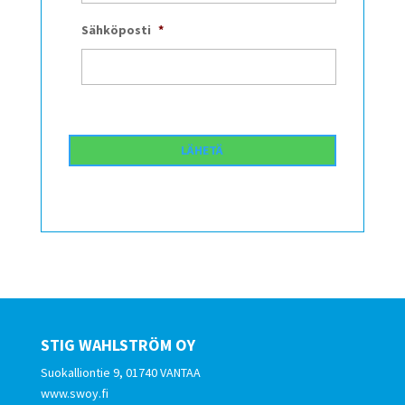
Sähköposti
*
STIG WAHLSTRÖM OY
Suokalliontie 9, 01740 VANTAA
www.swoy.fi