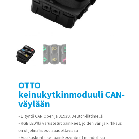
OTTO
keinukytkinmoduuli CAN-
väylään
• Liityntä CAN Open ja J1939, Deutch-liittimellä
• RGB LED’llä varustetut painikeet, joiden väri ja kirkkaus
on ohjelmallisesti säädettävissä
• Asiakaskohtaiset painikesymbolit mahdollisia