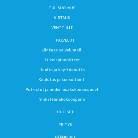
TULISUOJAUS
VIRTAUS
VENTTIILIT
PALVELUT
Elinkaaripalvelumalli
Erikoispinnoitteet
Huolto ja käyttöönotto
Koulutus ja konsultointi
Putkistot ja niiden osakokonaisuudet
Yhdistelmäkokoonpano
UUTISET
YRITYS
PÄÄMIEHET