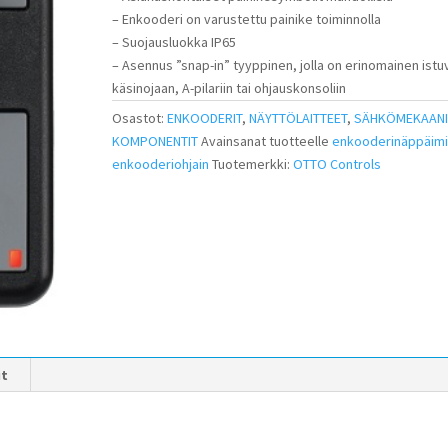
– Enkooderi on varustettu painike toiminnolla
– Suojausluokka IP65
– Asennus ”snap-in” tyyppinen, jolla on erinomainen ist
käsinojaan, A-pilariin tai ohjauskonsoliin
Osastot:
ENKOODERIT
,
NÄYTTÖLAITTEET
,
SÄHKÖMEKAANI
KOMPONENTIT
Avainsanat tuotteelle
enkooderinäppäimi
enkooderiohjain
Tuotemerkki:
OTTO Controls
it