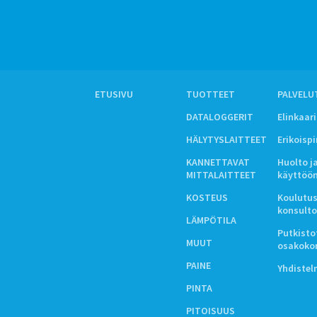
ETUSIVU
TUOTTEET
PALVELU
DATALOGGERIT
Elinkaar
HÄLYTYSLAITTEET
Erikoisp
KANNETTAVAT
Huolto j
MITTALAITTEET
käyttöö
KOSTEUS
Koulutus
konsulto
LÄMPÖTILA
Putkistot
MUUT
osakoko
PAINE
Yhdiste
PINTA
PITOISUUS