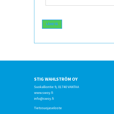
STIG WAHLSTRÖM OY
Suokalliontie 9, 01740 VANTAA
www.swoy.fi
info@swoy.fi
Tietosuojaseloste