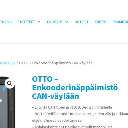
TUSIVU
TUOTTEET
PALVELUT
UUTISET
YRITYS
PÄÄMIEH
LAITTEET
/ OTTO – Enkooderinäppäimistö CAN-väylään
OTTO –
Enkooderinäppäimistö
CAN-väylään
– Liityntä CAN Open ja J1939, Deutsch liittimellä
– RGB LEDeillä varustetut painikeet, joiden väri ja kirkka
ohjelmallisesti säädettävissä
– Asiakaskohtaiset painikesymbolit mahdollisia