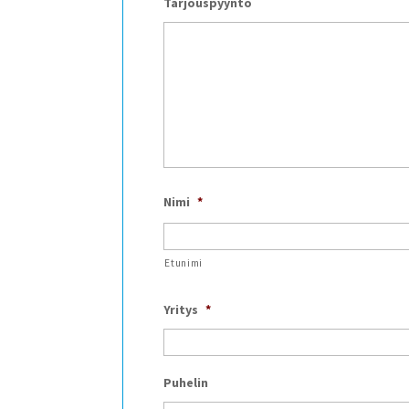
Tarjouspyyntö
Nimi
*
Etunimi
Yritys
*
Puhelin