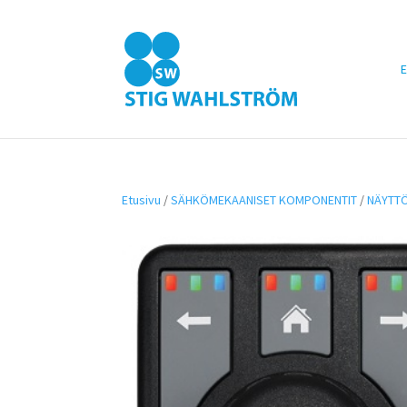
E
Etusivu
/
SÄHKÖMEKAANISET KOMPONENTIT
/
NÄYTTÖ