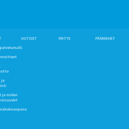
T
UUTISET
YRITYS
PÄÄMIEHET
ipalvelumalli
innoitteet
a
notto
 ja
inti
 ja niiden
naisuudet
lmäkokoonpano