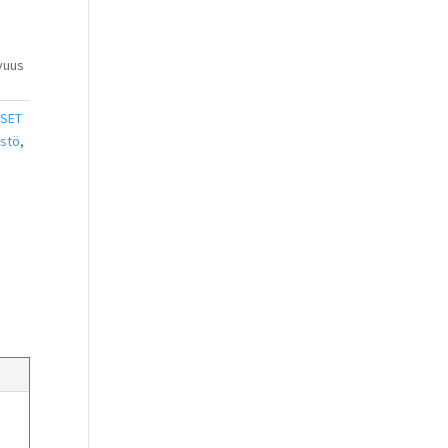
uvuus
SET
stö
,