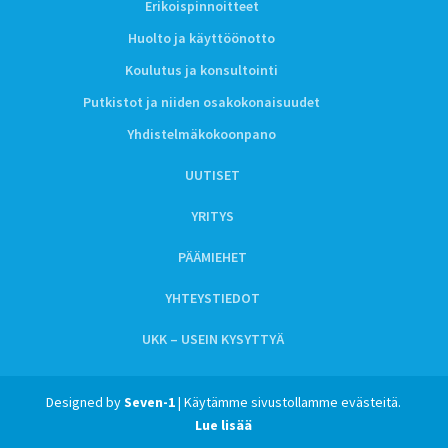
Erikoispinnoitteet
Huolto ja käyttöönotto
Koulutus ja konsultointi
Putkistot ja niiden osakokonaisuudet
Yhdistelmäkokoonpano
UUTISET
YRITYS
PÄÄMIEHET
YHTEYSTIEDOT
UKK – USEIN KYSYTTYÄ
Designed by
Seven-1
| Käytämme sivustollamme evästeitä.
Lue lisää