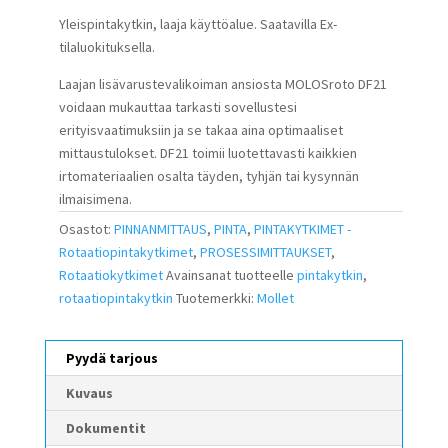
Yleispintakytkin, laaja käyttöalue. Saatavilla Ex-
tilaluokituksella.
Laajan lisävarustevalikoiman ansiosta MOLOSroto DF21
voidaan mukauttaa tarkasti sovellustesi
erityisvaatimuksiin ja se takaa aina optimaaliset
mittaustulokset. DF21 toimii luotettavasti kaikkien
irtomateriaalien osalta täyden, tyhjän tai kysynnän
ilmaisimena.
Osastot:
PINNANMITTAUS
,
PINTA
,
PINTAKYTKIMET -
Rotaatiopintakytkimet
,
PROSESSIMITTAUKSET
,
Rotaatiokytkimet
Avainsanat tuotteelle
pintakytkin
,
rotaatiopintakytkin
Tuotemerkki:
Mollet
Pyydä tarjous
Kuvaus
Dokumentit