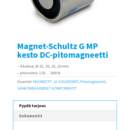
Magnet-Schultz G MP
kesto DC-pitomagneetti
– 4 kokoa: Ø 25, 30, 35, 50 mm
– pitovoima: 120 … 800 N
Osastot:
MAGNEETIT JA SOLENOIDIT
,
Pitomagneetit
,
SÄHKÖMEKAANISET KOMPONENTIT
Pyydä tarjous
Dokumentit