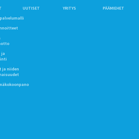
T
UUTISET
YRITYS
PÄÄMIEHET
ipalvelumalli
innoitteet
a
notto
 ja
inti
 ja niiden
naisuudet
lmäkokoonpano