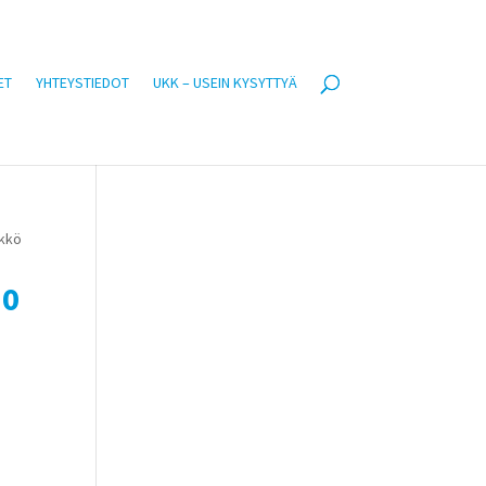
ET
YHTEYSTIEDOT
UKK – USEIN KYSYTTYÄ
ikkö
50