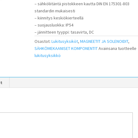
– sähköliitäntä pistokkeen kautta DIN EN 175301-803
standardin mukaisesti
– kiinnitys keskiökierteellä
– suojausluokka: IP54
– jännitteen tyyppi: tasavirta, DC
Osastot:
Lukitusyksiköt
,
MAGNEETIT JA SOLENOIDIT
,
SÄHKÖMEKAANISET KOMPONENTIT
Avainsana tuotteelle
lukitusyksikkö
it