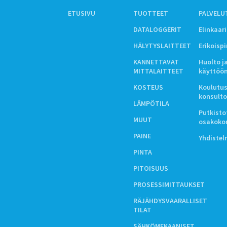
ETUSIVU
TUOTTEET
PALVELU
DATALOGGERIT
Elinkaar
HÄLYTYSLAITTEET
Erikoisp
KANNETTAVAT
Huolto j
MITTALAITTEET
käyttöö
KOSTEUS
Koulutus
konsulto
LÄMPÖTILA
Putkistot
MUUT
osakoko
PAINE
Yhdiste
PINTA
PITOISUUS
PROSESSIMITTAUKSET
RÄJÄHDYSVAARALLISET
TILAT
SÄHKÖMEKAANISET