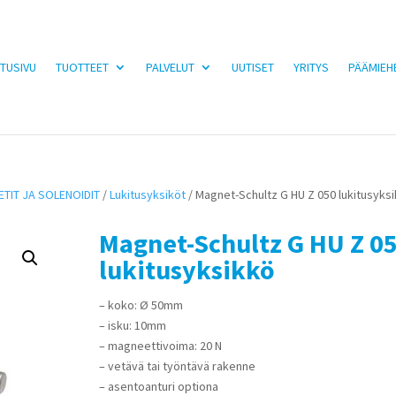
TUSIVU
TUOTTEET
PALVELUT
UUTISET
YRITYS
PÄÄMIEH
TIT JA SOLENOIDIT
/
Lukitusyksiköt
/ Magnet-Schultz G HU Z 050 lukitusyks
Magnet-Schultz G HU Z 0
lukitusyksikkö
– koko: Ø 50mm
– isku: 10mm
– magneettivoima: 20 N
– vetävä tai työntävä rakenne
– asentoanturi optiona