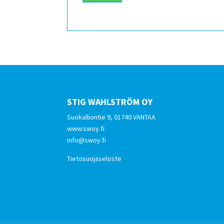
STIG WAHLSTRÖM OY
Suokalliontie 9, 01740 VANTAA
www.swoy.fi
info@swoy.fi
Tietosuojaseloste