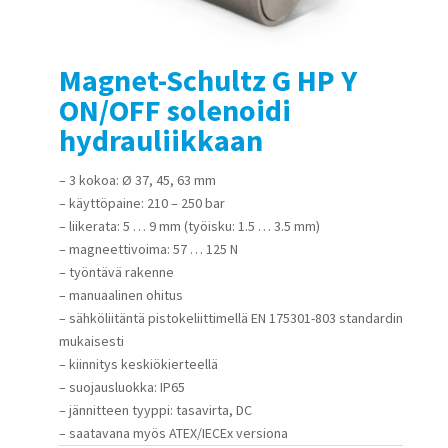
Magnet-Schultz G HP Y
ON/OFF solenoidi
hydrauliikkaan
– 3 kokoa: Ø 37, 45, 63 mm
– käyttöpaine: 210 – 250 bar
– liikerata: 5 … 9 mm (työisku: 1.5 … 3.5 mm)
– magneettivoima: 57 … 125 N
– työntävä rakenne
– manuaalinen ohitus
– sähköliitäntä pistokeliittimellä EN 175301-803 standardin
mukaisesti
– kiinnitys keskiökierteellä
– suojausluokka: IP65
– jännitteen tyyppi: tasavirta, DC
– saatavana myös ATEX/IECEx versiona