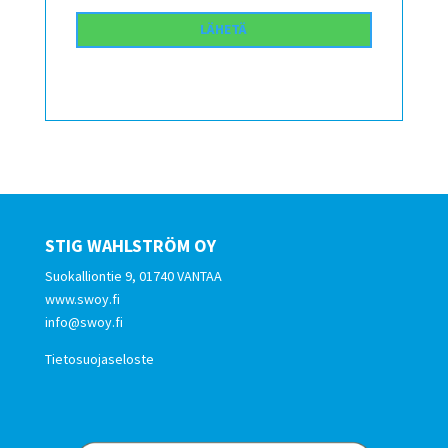
STIG WAHLSTRÖM OY
Suokalliontie 9, 01740 VANTAA
www.swoy.fi
info@swoy.fi
Tietosuojaseloste