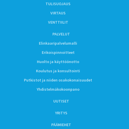
TULISUOJAUS
VIRTAUS
VENTTIILIT
PALVELUT
Elinkaaripalvelumalli
Erikoispinnoitteet
Huolto ja käyttöönotto
Koulutus ja konsultointi
Putkistot ja niiden osakokonaisuudet
Yhdistelmäkokoonpano
UUTISET
YRITYS
PÄÄMIEHET