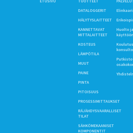
ETUSIVU
TUOTTEET
PALVELU
DATALOGGERIT
Elinkaar
HÄLYTYSLAITTEET
Erikoisp
KANNETTAVAT
Huolto j
MITTALAITTEET
käyttöö
KOSTEUS
Koulutus
konsulto
LÄMPÖTILA
Putkistot
MUUT
osakoko
PAINE
Yhdiste
PINTA
PITOISUUS
PROSESSIMITTAUKSET
RÄJÄHDYSVAARALLISET
TILAT
SÄHKÖMEKAANISET
KOMPONENTIT