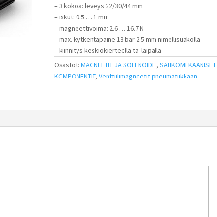
– 3 kokoa: leveys 22/30/44 mm
– iskut: 0.5 … 1 mm
– magneettivoima: 2.6 … 16.7 N
– max. kytkentäpaine 13 bar 2.5 mm nimellisuakolla
– kiinnitys keskiökierteellä tai laipalla
Osastot:
MAGNEETIT JA SOLENOIDIT
,
SÄHKÖMEKAANISET
KOMPONENTIT
,
Venttiilimagneetit pneumatiikkaan