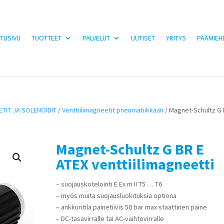
TUSIVU
TUOTTEET
PALVELUT
UUTISET
YRITYS
PÄÄMIEH
TIT JA SOLENOIDIT
/
Venttiilimagneetit pneumatiikkaan
/ Magnet-Schultz G 
Magnet-Schultz G BR E
ATEX venttiilimagneetti
– suojauskotelointi E Ex m II T5 … T6
– myös muita suojausluokituksia optiona
– ankkuritila painetiivis 50 bar max staattinen paine
– DC-tasavirralle tai AC-vaihtovirralle