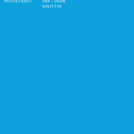
YHTEYSTIEDOT
UKK – USEIN
KYSYTTYÄ