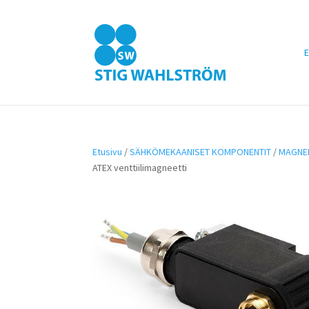
E
Etusivu
/
SÄHKÖMEKAANISET KOMPONENTIT
/
MAGNEE
ATEX venttiilimagneetti