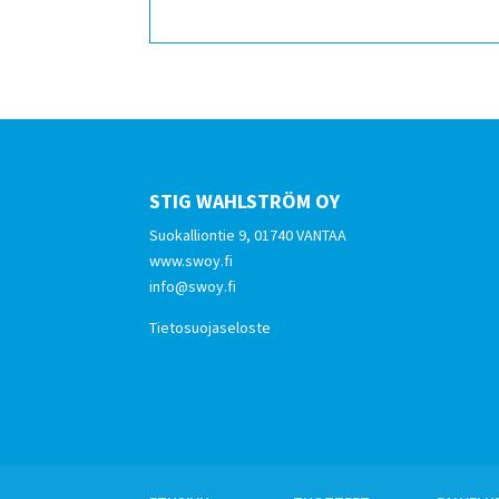
STIG WAHLSTRÖM OY
Suokalliontie 9, 01740 VANTAA
www.swoy.fi
info@swoy.fi
Tietosuojaseloste