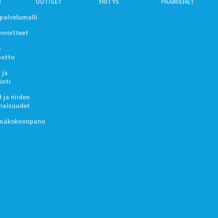
T
UUTISET
YRITYS
PÄÄMIEHET
ipalvelumalli
innoitteet
a
notto
 ja
inti
 ja niiden
naisuudet
lmäkokoonpano