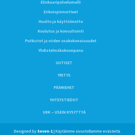
Elinkaaripalvelumalli
Erikoispinnoitteet
Huolto ja käyttöönotto
Koulutus ja konsultointi
Putkistot ja niiden osakokonaisuudet
Yhdistelmäkokoonpano
UUTISET
YRITYS
PÄÄMIEHET
YHTEYSTIEDOT
UKK – USEIN KYSYTTYÄ
Designed by
Seven-1
| Käytämme sivustollamme evästeitä.