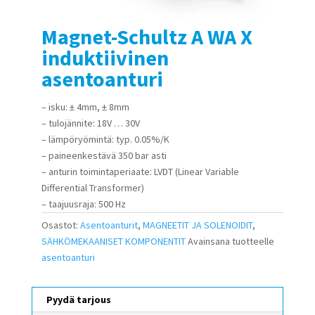
Magnet-Schultz A WA X
induktiivinen
asentoanturi
– isku: ± 4mm, ± 8mm
– tulojännite: 18V … 30V
– lämpöryömintä: typ. 0.05%/K
– paineenkestävä 350 bar asti
– anturin toimintaperiaate: LVDT (Linear Variable
Differential Transformer)
– taajuusraja: 500 Hz
Osastot:
Asentoanturit
,
MAGNEETIT JA SOLENOIDIT
,
SÄHKÖMEKAANISET KOMPONENTIT
Avainsana tuotteelle
asentoanturi
Pyydä tarjous