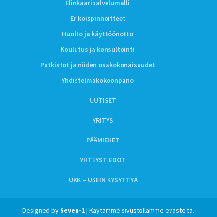
Elinkaaripalvelumalli
Erikoispinnoitteet
Huolto ja käyttöönotto
Koulutus ja konsultointi
Putkistot ja niiden osakokonaisuudet
Yhdistelmäkokoonpano
UUTISET
YRITYS
PÄÄMIEHET
YHTEYSTIEDOT
UKK – USEIN KYSYTTYÄ
Designed by
Seven-1
| Käytämme sivustollamme evästeitä.