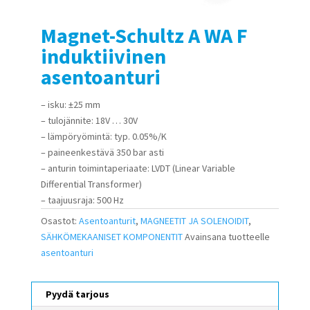
Magnet-Schultz A WA F
induktiivinen
asentoanturi
– isku: ±25 mm
– tulojännite: 18V … 30V
– lämpöryömintä: typ. 0.05%/K
– paineenkestävä 350 bar asti
– anturin toimintaperiaate: LVDT (Linear Variable
Differential Transformer)
– taajuusraja: 500 Hz
Osastot:
Asentoanturit
,
MAGNEETIT JA SOLENOIDIT
,
SÄHKÖMEKAANISET KOMPONENTIT
Avainsana tuotteelle
asentoanturi
Pyydä tarjous