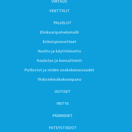
VIRTAUS
VENTTIILIT
PALVELUT
Elinkaaripalvelumalli
Erikoispinnoitteet
Huolto ja käyttöönotto
Koulutus ja konsultointi
Putkistot ja niiden osakokonaisuudet
Yhdistelmäkokoonpano
UUTISET
YRITYS
PÄÄMIEHET
YHTEYSTIEDOT