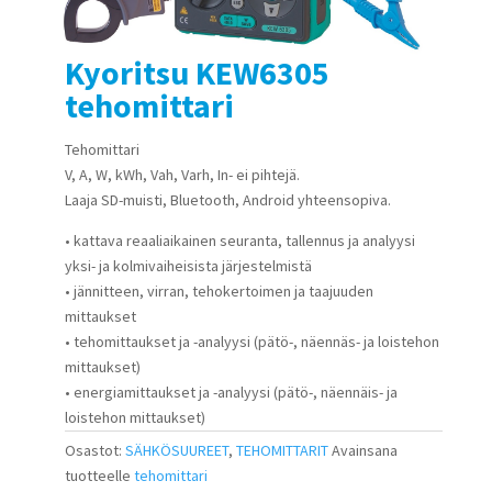
Kyoritsu KEW6305
tehomittari
Tehomittari
V, A, W, kWh, Vah, Varh, In- ei pihtejä.
Laaja SD-muisti, Bluetooth, Android yhteensopiva.
• kattava reaaliaikainen seuranta, tallennus ja analyysi
yksi- ja kolmivaiheisista järjestelmistä
• jännitteen, virran, tehokertoimen ja taajuuden
mittaukset
• tehomittaukset ja -analyysi (pätö-, näennäs- ja loistehon
mittaukset)
• energiamittaukset ja -analyysi (pätö-, näennäis- ja
loistehon mittaukset)
Osastot:
SÄHKÖSUUREET
,
TEHOMITTARIT
Avainsana
tuotteelle
tehomittari