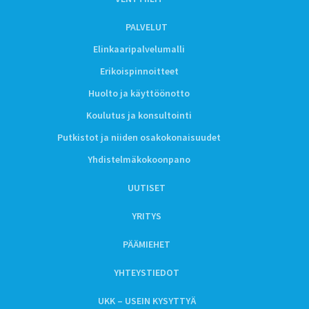
PALVELUT
Elinkaaripalvelumalli
Erikoispinnoitteet
Huolto ja käyttöönotto
Koulutus ja konsultointi
Putkistot ja niiden osakokonaisuudet
Yhdistelmäkokoonpano
UUTISET
YRITYS
PÄÄMIEHET
YHTEYSTIEDOT
UKK – USEIN KYSYTTYÄ