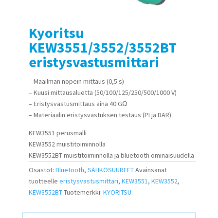
Kyoritsu
KEW3551/3552/3552BT
eristysvastusmittari
– Maailman nopein mittaus (0,5 s)
– Kuusi mittausaluetta (50/100/125/250/500/1000 V)
– Eristysvastusmittaus aina 40 GΩ
– Materiaalin eristysvastuksen testaus (PI ja DAR)
KEW3551 perusmalli
KEW3552 muistitoiminnolla
KEW3552BT muistitoiminnolla ja bluetooth ominaisuudella
Osastot:
Bluetooth
,
SÄHKÖSUUREET
Avainsanat
tuotteelle
eristysvastusmittari
,
KEW3551
,
KEW3552
,
KEW3552BT
Tuotemerkki:
KYORITSU