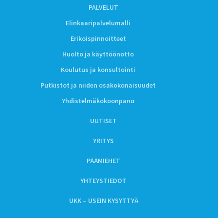
PALVELUT
Elinkaaripalvelumalli
Erikoispinnoitteet
Huolto ja käyttöönotto
Koulutus ja konsultointi
Putkistot ja niiden osakokonaisuudet
Yhdistelmäkokoonpano
UUTISET
YRITYS
PÄÄMIEHET
YHTEYSTIEDOT
UKK – USEIN KYSYTTYÄ