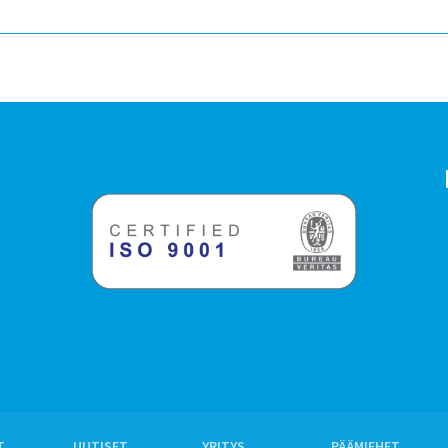
T
UUTISET
YRITYS
PÄÄMIEHET