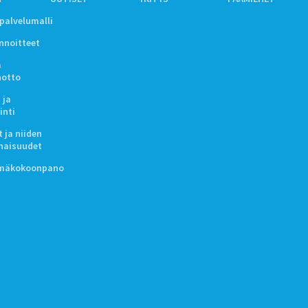
ipalvelumalli
innoitteet
a
notto
 ja
inti
 ja niiden
naisuudet
lmäkokoonpano