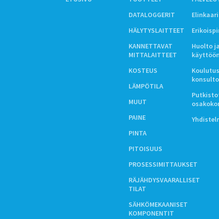
DATALOGGERIT
Elinkaar
HÄLYTYSLAITTEET
Erikoisp
KANNETTAVAT
Huolto j
MITTALAITTEET
käyttöö
KOSTEUS
Koulutus
konsulto
LÄMPÖTILA
Putkistot
MUUT
osakoko
PAINE
Yhdiste
PINTA
PITOISUUS
PROSESSIMITTAUKSET
RÄJÄHDYSVAARALLISET
TILAT
SÄHKÖMEKAANISET
KOMPONENTIT