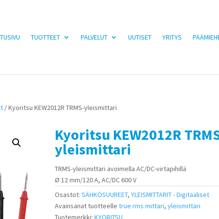
TUSIVU
TUOTTEET
PALVELUT
UUTISET
YRITYS
PÄÄMIEH
et
/ Kyoritsu KEW2012R TRMS-yleismittari
Kyoritsu KEW2012R TRMS
yleismittari
TRMS-yleismittari avoimella AC/DC-virtapihillä
Ø 12 mm/120 A, AC/DC 600 V
Osastot:
SÄHKÖSUUREET
,
YLEISMITTARIT - Digitaaliset
Avainsanat tuotteelle
true rms mittari
,
yleismittari
Tuotemerkki:
KYORITSU