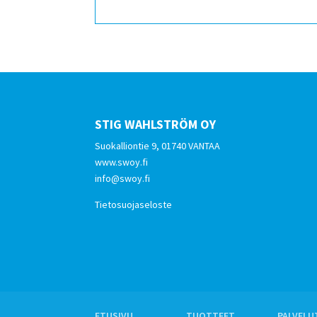
STIG WAHLSTRÖM OY
Suokalliontie 9, 01740 VANTAA
www.swoy.fi
info@swoy.fi
Tietosuojaseloste
ETUSIVU
TUOTTEET
PALVELU