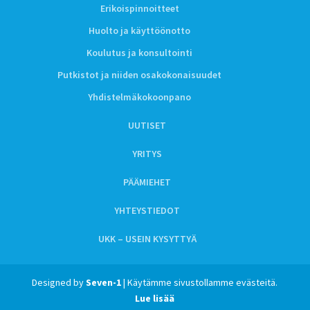
Erikoispinnoitteet
Huolto ja käyttöönotto
Koulutus ja konsultointi
Putkistot ja niiden osakokonaisuudet
Yhdistelmäkokoonpano
UUTISET
YRITYS
PÄÄMIEHET
YHTEYSTIEDOT
UKK – USEIN KYSYTTYÄ
Designed by
Seven-1
| Käytämme sivustollamme evästeitä.
Lue lisää