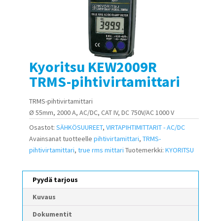
Kyoritsu KEW2009R
TRMS-pihtivirtamittari
TRMS-pihtivirtamittari
Ø 55mm, 2000 A, AC/DC, CAT IV, DC 750V/AC 1000 V
Osastot:
SÄHKÖSUUREET
,
VIRTAPIHTIMITTARIT - AC/DC
Avainsanat tuotteelle
pihtivirtamittari
,
TRMS-
pihtivirtamittari
,
true rms mittari
Tuotemerkki:
KYORITSU
Pyydä tarjous
Kuvaus
Dokumentit