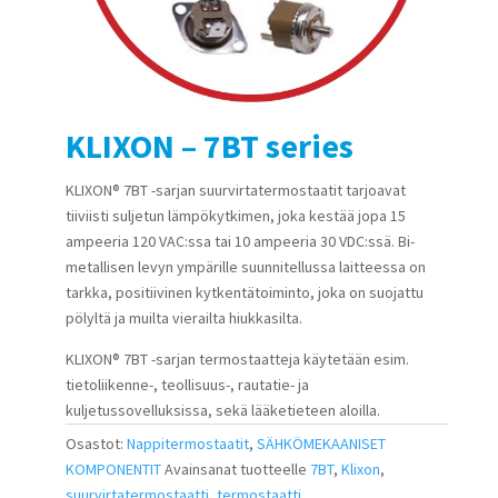
KLIXON – 7BT series
KLIXON® 7BT -sarjan suurvirtatermostaatit tarjoavat
tiiviisti suljetun lämpökytkimen, joka kestää jopa 15
ampeeria 120 VAC:ssa tai 10 ampeeria 30 VDC:ssä. Bi-
metallisen levyn ympärille suunnitellussa laitteessa on
tarkka, positiivinen kytkentätoiminto, joka on suojattu
pölyltä ja muilta vierailta hiukkasilta.
KLIXON® 7BT -sarjan termostaatteja käytetään esim.
tietoliikenne-, teollisuus-, rautatie- ja
kuljetussovelluksissa, sekä lääketieteen aloilla.
Osastot:
Nappitermostaatit
,
SÄHKÖMEKAANISET
KOMPONENTIT
Avainsanat tuotteelle
7BT
,
Klixon
,
suurvirtatermostaatti
,
termostaatti