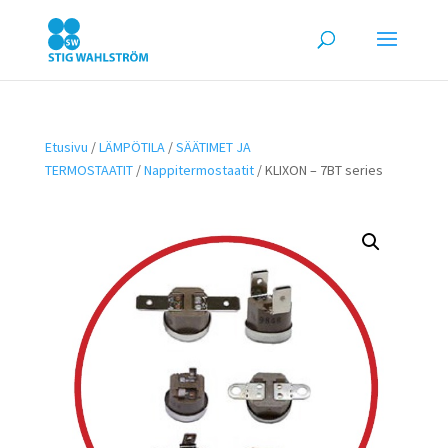
Etusivu
/
LÄMPÖTILA
/
SÄÄTIMET JA
TERMOSTAATIT
/
Nappitermostaatit
/ KLIXON – 7BT series