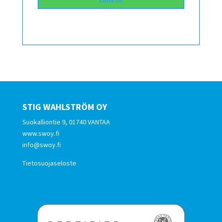
STIG WAHLSTRÖM OY
Suokalliontie 9, 01740 VANTAA
www.swoy.fi
info@swoy.fi
Tietosuojaseloste