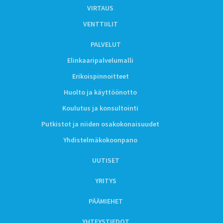
VIRTAUS
VENTTIILIT
PALVELUT
Elinkaaripalvelumalli
Erikoispinnoitteet
Huolto ja käyttöönotto
Koulutus ja konsultointi
Putkistot ja niiden osakokonaisuudet
Yhdistelmäkokoonpano
UUTISET
YRITYS
PÄÄMIEHET
YHTEYSTIEDOT