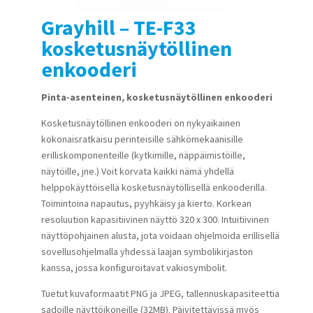
Grayhill – TE-F33
kosketusnäytöllinen
enkooderi
Pinta-asenteinen, kosketusnäytöllinen enkooderi
Kosketusnäytöllinen enkooderi on nykyaikainen
kokonaisratkaisu perinteisille sähkömekaanisille
erilliskomponenteille (kytkimille, näppäimistöille,
näytöille, jne.) Voit korvata kaikki nämä yhdellä
helppokäyttöisellä kosketusnäytöllisellä enkooderilla.
Toimintoina napautus, pyyhkäisy ja kierto. Korkean
resoluution kapasitiivinen näyttö 320 x 300. Intuitiivinen
näyttöpohjainen alusta, jota voidaan ohjelmoida erillisellä
sovellusohjelmalla yhdessä laajan symbolikirjaston
kanssa, jossa konfiguroitavat vakiosymbolit.
Tuetut kuvaformaatit PNG ja JPEG, tallennuskapasiteettia
sadoille näyttöikoneille (32MB). Päivitettävissä myös