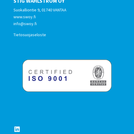
STIG WAHLSTRÖM OY
Suokalliontie 9, 01740 VANTAA
www.swoy.fi
info@swoy.fi
Tietosuojaseloste
LinkedIn