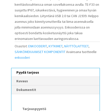
kenttäolosuhteissa oman sovelluksensa avulla. TE-F33 on
suojattu IP67, iskunkestävä, hygieeninen ja omaa hyvän
kemikaalisiedon. Liityntänä USB 2.0 tai CAN J1939. Helppo
asennus joko kiinnitysmutterilla tai liima-asennuksella
jolla minimoidaan asennussyvyys. Enkooderissa on
optisesti bondattu kosketusnäyttö joka takaa
erinomaisen luettavuuden auringonvalossa.
Osastot:
ENKOODERIT
,
KYTKIMET
,
NÄYTTÖLAITTEET
,
SÄHKÖMEKAANISET KOMPONENTIT
Avainsana tuotteelle
enkooderi
Pyydä tarjous
Kuvaus
Dokumentit
Tarjouspyyntö