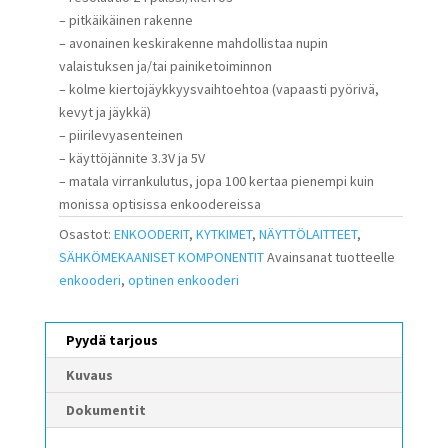
– pitkäikäinen rakenne
– avonainen keskirakenne mahdollistaa nupin
valaistuksen ja/tai painiketoiminnon
– kolme kiertojäykkyysvaihtoehtoa (vapaasti pyörivä,
kevyt ja jäykkä)
– piirilevyasenteinen
– käyttöjännite 3.3V ja 5V
– matala virrankulutus, jopa 100 kertaa pienempi kuin
monissa optisissa enkoodereissa
Osastot:
ENKOODERIT
,
KYTKIMET
,
NÄYTTÖLAITTEET
,
SÄHKÖMEKAANISET KOMPONENTIT
Avainsanat tuotteelle
enkooderi
,
optinen enkooderi
Pyydä tarjous
Kuvaus
Dokumentit