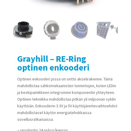
Grayhill – RE-Ring
optinen enkooderi
Optinen enkooderi jossa on ontto akselirakenne. Tämä
mahdollistaa sähkömekaanisten toimintojen, kuten LEDin
ja keskipainikkeen integroinnin komponentin yhteyteen.
Optinen tekniikka mahdollistaa pitkän yli miljoonan syklin
käyttöiän. Enkooderin 3.3V ja 5V käyttöjännitevaihtoehdot
mahdollistavat käytön energiatehokkaissa
sovellusratkaisuissa.
– resoluutio 24 pulssi/kierros