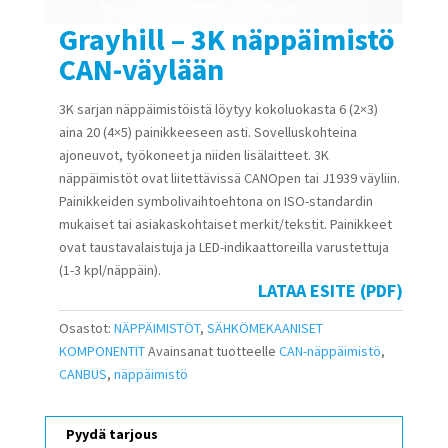
Grayhill – 3K näppäimistö
CAN-väylään
3K sarjan näppäimistöistä löytyy kokoluokasta 6 (2×3)
aina 20 (4×5) painikkeeseen asti. Sovelluskohteina
ajoneuvot, työkoneet ja niiden lisälaitteet. 3K
näppäimistöt ovat liitettävissä CANOpen tai J1939 väyliin.
Painikkeiden symbolivaihtoehtona on ISO-standardin
mukaiset tai asiakaskohtaiset merkit/tekstit. Painikkeet
ovat taustavalaistuja ja LED-indikaattoreilla varustettuja
(1-3 kpl/näppäin).
LATAA ESITE (PDF)
Osastot:
NÄPPÄIMISTÖT
,
SÄHKÖMEKAANISET
KOMPONENTIT
Avainsanat tuotteelle
CAN-näppäimistö
,
CANBUS
,
näppäimistö
Pyydä tarjous