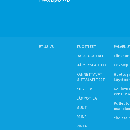
Tietosuojaseloste
ETUSIVU
TUOTTEET
PALVELU
DATALOGGERIT
Elinkaar
HÄLYTYSLAITTEET
Erikoisp
KANNETTAVAT
Huolto j
MITTALAITTEET
käyttöö
KOSTEUS
Koulutus
konsulto
LÄMPÖTILA
Putkistot
MUUT
osakoko
PAINE
Yhdiste
PINTA