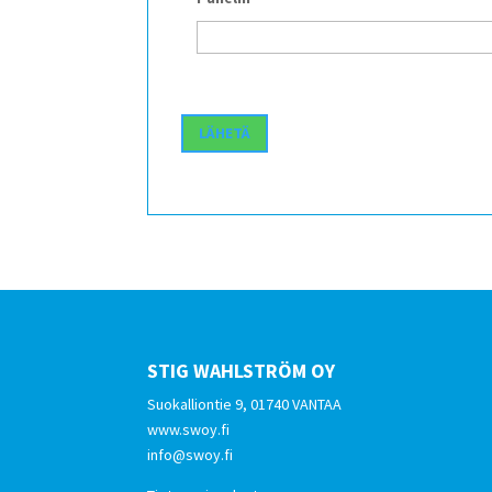
STIG WAHLSTRÖM OY
Suokalliontie 9, 01740 VANTAA
www.swoy.fi
info@swoy.fi