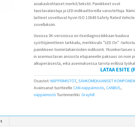
asiakaskohtaiset merkit/tekstit. Painikkeet ovat
taustavalaistuja ja LED-indikaattoreilla varustettuja. Näm
laitteet soveltuvat hyvin ISO 13849 Safety Rated Vehicle
sovelluksiin.
Uusissa 3K-versioissa on itsediagnostiikkaan kuuluva
syöttöjännitteen tarkkailu, merkkivalo ”LED On” -tarkistu
painikkeen toimintahäiriöiden indikointi. Yksinkertaisen 
in asennustavan ansiosta etupaneelin paksuus on noin p
alkuperäisestä, eikä asennuksessa tarvita erillisiä työkal
LATAA ESITE (
Osastot:
NÄPPÄIMISTÖT
,
SÄHKÖMEKAANISET KOMPONEN
Avainsanat tuotteelle
CAN-näppäimistö
,
CANBUS
,
näppäimistö
Tuotemerkki:
Grayhill
it