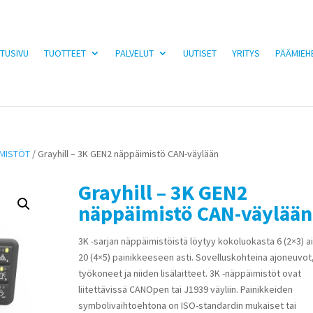
TUSIVU
TUOTTEET
PALVELUT
UUTISET
YRITYS
PÄÄMIEH
MISTÖT
/ Grayhill – 3K GEN2 näppäimistö CAN-väylään
Grayhill – 3K GEN2
näppäimistö CAN-väylään
3K -sarjan näppäimistöistä löytyy kokoluokasta 6 (2×3) a
20 (4×5) painikkeeseen asti. Sovelluskohteina ajoneuvot
työkoneet ja niiden lisälaitteet. 3K -näppäimistöt ovat
liitettävissä CANOpen tai J1939 väyliin. Painikkeiden
symbolivaihtoehtona on ISO-standardin mukaiset tai