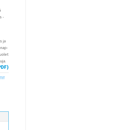
ä
s -
s ja
snap-
uolet
uja.
PDF)
TIT