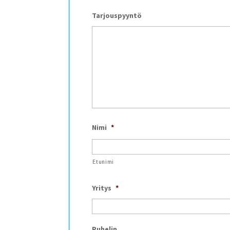
Tarjouspyyntö
Nimi
*
Etunimi
Yritys
*
Puhelin