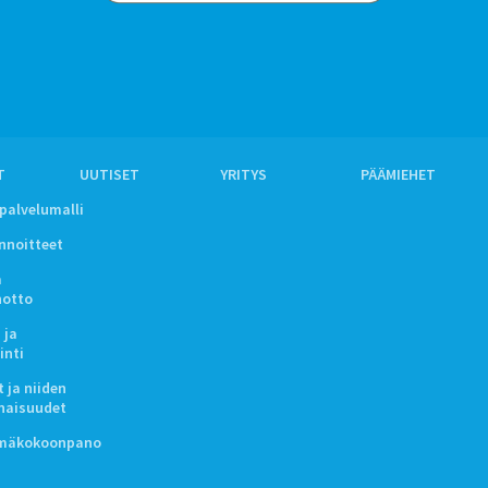
T
UUTISET
YRITYS
PÄÄMIEHET
ipalvelumalli
innoitteet
a
notto
 ja
inti
 ja niiden
naisuudet
lmäkokoonpano