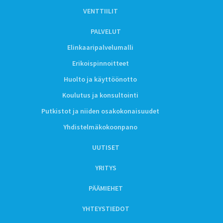
VENTTIILIT
PALVELUT
Elinkaaripalvelumalli
Erikoispinnoitteet
Huolto ja käyttöönotto
Koulutus ja konsultointi
Putkistot ja niiden osakokonaisuudet
Yhdistelmäkokoonpano
UUTISET
YRITYS
PÄÄMIEHET
YHTEYSTIEDOT