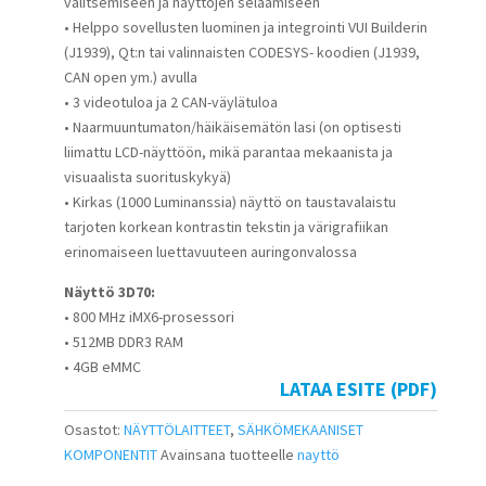
valitsemiseen ja näyttöjen selaamiseen
• Helppo sovellusten luominen ja integrointi VUI Builderin
(J1939), Qt:n tai valinnaisten CODESYS- koodien (J1939,
CAN open ym.) avulla
• 3 videotuloa ja 2 CAN-väylätuloa
• Naarmuuntumaton/häikäisemätön lasi (on optisesti
liimattu LCD-näyttöön, mikä parantaa mekaanista ja
visuaalista suorituskykyä)
• Kirkas (1000 Luminanssia) näyttö on taustavalaistu
tarjoten korkean kontrastin tekstin ja värigrafiikan
erinomaiseen luettavuuteen auringonvalossa
Näyttö 3D70:
• 800 MHz iMX6-prosessori
• 512MB DDR3 RAM
• 4GB eMMC
LATAA ESITE (PDF)
Osastot:
NÄYTTÖLAITTEET
,
SÄHKÖMEKAANISET
KOMPONENTIT
Avainsana tuotteelle
nayttö