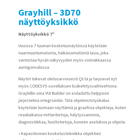
Grayhill – 3D70
näyttöyksikkö
Näyttöyksikkö 7″
Uusissa 7 tuuman kosketusnäytöissä käytetään
naarmuuntumatonta, häikäisemätöntä lasia, joka
varmistaa hyvän näkyvyyden myös voimakkaassa
auringonvalossa.
Näytöt tukevat oletusarvoisesti Qt:tä ja tarjoavat nyt
myös CODESYS-sovelluksen lisäkehitysvaihtoehtona.
Grayhillin oma VUI Builder on esiladattu helppoon
järjestelmä integrointiin. Tätä ohjelmistotyökalua
käytetään luomaan näyttämiä ja graafisia objekteja, kuten
reaaliaikaisia mittaritietoja, hälytyssanomia,
diagnostiikkaa, huoltotietoja, koneen asetuksia ja ohjeita.
• Kapasitiivinen kosketustekniikka objektien