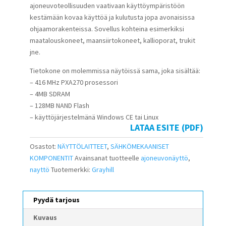
ajoneuvoteollisuuden vaativaan käyttöympäristöön
kestämään kovaa käyttöä ja kulutusta jopa avonaisissa
ohjaamorakenteissa. Sovellus kohteina esimerkiksi
maatalouskoneet, maansiirtokoneet, kallioporat, trukit
jne.
Tietokone on molemmissa näytöissä sama, joka sisältää:
– 416 MHz PXA270 prosessori
– 4MB SDRAM
– 128MB NAND Flash
– käyttöjärjestelmänä Windows CE tai Linux
LATAA ESITE (PDF)
Osastot:
NÄYTTÖLAITTEET
,
SÄHKÖMEKAANISET
KOMPONENTIT
Avainsanat tuotteelle
ajoneuvonäyttö
,
nayttö
Tuotemerkki:
Grayhill
Pyydä tarjous
Kuvaus