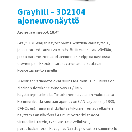
Grayhill – 3D2104
ajoneuvonäyttö
Ajoneuvonäytöt 10.4”
Grayhill 3D-sarjan näytöt ovat 16-bittisiä värinäyttöjä,
joissa on Led-taustavalo. Näytöt liitetään CAN-väylään,
jossa parametrien asettaminen on helppoa näytössä
olevien painikkeiden tai lisävarusteena saatavan
kosketusnäytön avulla.
3D-sarjan värinäytöt ovat suuruudeltaan 10,4″, niissä on
sisäinen tietokone Windows CE/Linux-
käyttöjärjestelmällä. Tietokoneen avulla on mahdollista
kommunikoida suoraan ajoneuvon CAN-väylässä (J1939,
CANOpen). Tämä mahdollistaa lukuisien eri sovellusten
näyttämisen näytössä esim. moottoritilatiedot
virtuaalimittarein, GPS-karttasovellukset,
peruutuskameran kuva, jne. Näyttöyksiköt on suunniteltu