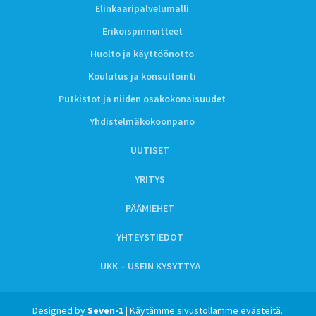
Elinkaaripalvelumalli
Erikoispinnoitteet
Huolto ja käyttöönotto
Koulutus ja konsultointi
Putkistot ja niiden osakokonaisuudet
Yhdistelmäkokoonpano
UUTISET
YRITYS
PÄÄMIEHET
YHTEYSTIEDOT
UKK – USEIN KYSYTTYÄ
Designed by
Seven-1
| Käytämme sivustollamme evästeitä.