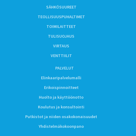
SÄHKÖSUUREET
TEOLLISUUSPUHALTIMET
TOIMILAITTEET
TULISUOJAUS
VIRTAUS
VENTTIILIT
PALVELUT
Elinkaaripalvelumalli
Erikoispinnoitteet
Huolto ja käyttöönotto
Koulutus ja konsultointi
Putkistot ja niiden osakokonaisuudet
Yhdistelmäkokoonpano