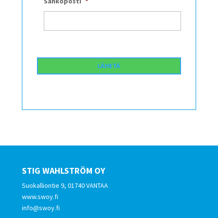
Sähköposti
*
STIG WAHLSTRÖM OY
Suokalliontie 9, 01740 VANTAA
www.swoy.fi
info@swoy.fi