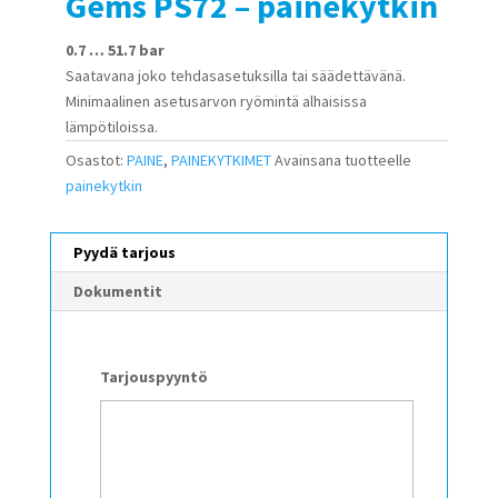
Gems PS72 – painekytkin
0.7 … 51.7 bar
Saatavana joko tehdasasetuksilla tai säädettävänä.
Minimaalinen asetusarvon ryömintä alhaisissa
lämpötiloissa.
Osastot:
PAINE
,
PAINEKYTKIMET
Avainsana tuotteelle
painekytkin
Pyydä tarjous
Dokumentit
Tarjouspyyntö