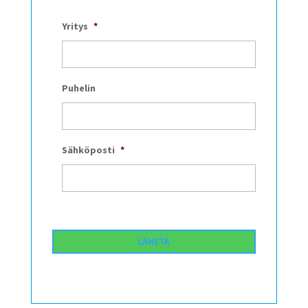
Yritys
*
Puhelin
Sähköposti
*