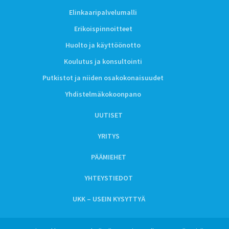
Elinkaaripalvelumalli
Erikoispinnoitteet
Huolto ja käyttöönotto
Koulutus ja konsultointi
Putkistot ja niiden osakokonaisuudet
Yhdistelmäkokoonpano
UUTISET
YRITYS
PÄÄMIEHET
YHTEYSTIEDOT
UKK – USEIN KYSYTTYÄ