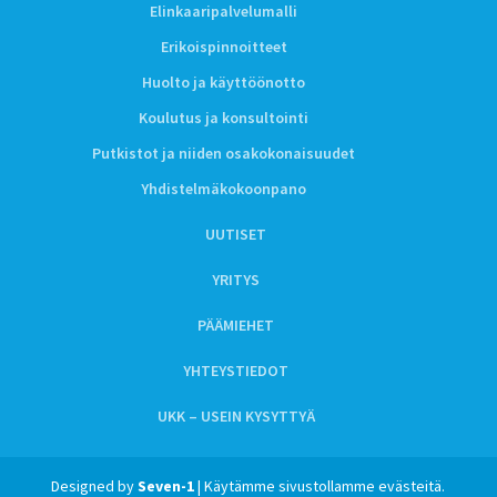
Elinkaaripalvelumalli
Erikoispinnoitteet
Huolto ja käyttöönotto
Koulutus ja konsultointi
Putkistot ja niiden osakokonaisuudet
Yhdistelmäkokoonpano
UUTISET
YRITYS
PÄÄMIEHET
YHTEYSTIEDOT
UKK – USEIN KYSYTTYÄ
Designed by
Seven-1
| Käytämme sivustollamme evästeitä.