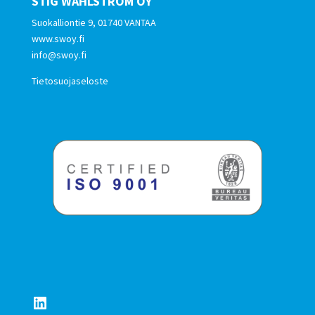
STIG WAHLSTRÖM OY
Suokalliontie 9, 01740 VANTAA
www.swoy.fi
info@swoy.fi
Tietosuojaseloste
LinkedIn