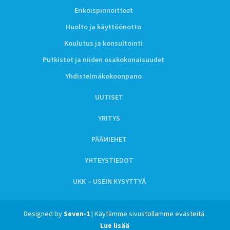
Erikoispinnoitteet
Huolto ja käyttöönotto
Koulutus ja konsultointi
Putkistot ja niiden osakokonaisuudet
Yhdistelmäkokoonpano
UUTISET
YRITYS
PÄÄMIEHET
YHTEYSTIEDOT
UKK – USEIN KYSYTTYÄ
Designed by
Seven-1
| Käytämme sivustollamme evästeitä.
Lue lisää