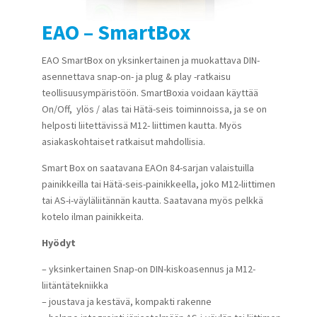
EAO – SmartBox
EAO SmartBox on yksinkertainen ja muokattava DIN-
asennettava snap-on- ja plug & play -ratkaisu
teollisuusympäristöön. SmartBoxia voidaan käyttää
On/Off, ylös / alas tai Hätä-seis toiminnoissa, ja se on
helposti liitettävissä M12- liittimen kautta. Myös
asiakaskohtaiset ratkaisut mahdollisia.
Smart Box on saatavana EAOn 84-sarjan valaistuilla
painikkeilla tai Hätä-seis-painikkeella, joko M12-liittimen
tai AS-i-väyläliitännän kautta. Saatavana myös pelkkä
kotelo ilman painikkeita.
Hyödyt
– yksinkertainen Snap-on DIN-kiskoasennus ja M12-
liitäntätekniikka
– joustava ja kestävä, kompakti rakenne