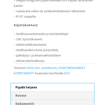
– helppo integrointi järjestelmään AS-i-väylän tai liittimen
kautta
– saatavana vakio-tai asiakaskohtaisena ratkaisuna
– IP 67 -suojattu
Käyttökohteet
– teollisuusautomaatio ja tuotantolinjat
– CNC-työstökoneet
– elektroniikkatuotanto
– teollisuuden nosto ja käsittely
– jäähdytys- ja ilmanvaihtolaitteet
– elintarviketeollisuus
Osastot:
Hätä-Seis -painikkeet
,
SÄHKÖMEKAANISET
KOMPONENTIT
Avainsana tuotteelle
EAO
Pyydä tarjous
Kuvaus
Dokumentit