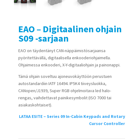
EAO – Digitaalinen ohjain
S09 -sarjaan
EAO on täydentänyt CAN-näppäimistösarjaansa
pyöritettävällä, digitaalisella enkooderiohjaimella.
Ohjaimessa enkooderi, X-Y-digitaaliohjain ja painonappi.
Tämä ohjain soveltuu ajoneuvokäyttöön perustuen
autostandardiin IATF 16494. IP5K4 tiiveysluokka,
CANopen/J1939, Super RGB ohjelmoitava led halo-
rengas, vaihdettavat painikesymbolit (ISO 7000 tai
asiakaskohtaiset).
LATAA ESITE – Series 09 In-Cabin Keypads and Rotary
Cursor Controller