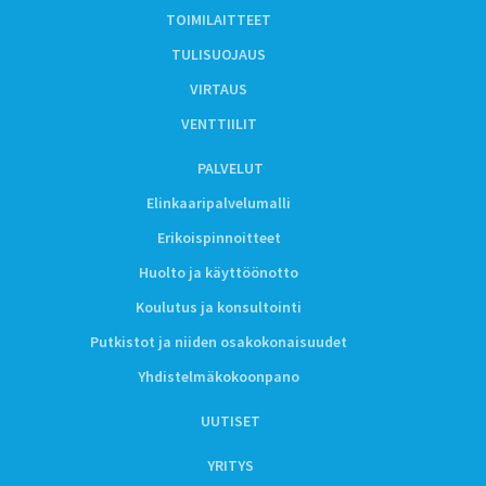
TOIMILAITTEET
TULISUOJAUS
VIRTAUS
VENTTIILIT
PALVELUT
Elinkaaripalvelumalli
Erikoispinnoitteet
Huolto ja käyttöönotto
Koulutus ja konsultointi
Putkistot ja niiden osakokonaisuudet
Yhdistelmäkokoonpano
UUTISET
YRITYS