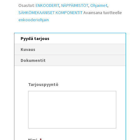
Osastot:
ENKOODERIT
,
NÄPPÄIMISTÖT
,
Ohjaimet
,
SÄHKÖMEKAANISET KOMPONENTIT
Avainsana tuotteelle
enkooderiohjain
Pyydä tarjous
Kuvaus
Dokumentit
Tarjouspyyntö
Nimi
*