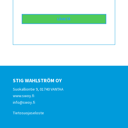
STIG WAHLSTRÖM OY
Suokalliontie 9, 01740 VANTAA
www.swoy.fi
info@swoy.fi
Tietosuojaseloste