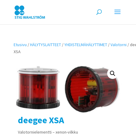
Etusivu
/
HÄLYTYSLAITTEET
/
YHDISTELMÄHÄLYTTIMET
/
Valotorni
/ de
XSA
deegee XSA
Valotornielementti – xenon-vilkku