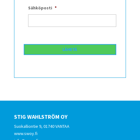
Sähköposti
*
STIG WAHLSTRÖM OY
Suokalliontie 9, 01740 VANTAA
www.swoy.fi