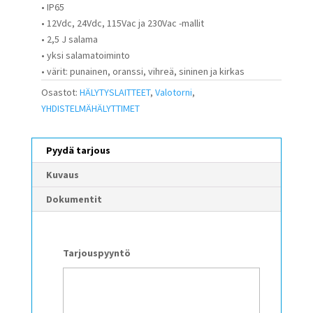
• IP65
• 12Vdc, 24Vdc, 115Vac ja 230Vac -mallit
• 2,5 J salama
• yksi salamatoiminto
• värit: punainen, oranssi, vihreä, sininen ja kirkas
Osastot:
HÄLYTYSLAITTEET
,
Valotorni
,
YHDISTELMÄHÄLYTTIMET
Pyydä tarjous
Kuvaus
Dokumentit
Tarjouspyyntö