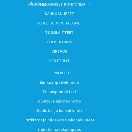
SÄHKÖMEKAANISET KOMPONENTIT
SÄHKÖSUUREET
TEOLLISUUSPUHALTIMET
TOIMILAITTEET
TULISUOJAUS
VIRTAUS
VENTTIILIT
PALVELUT
Elinkaaripalvelumalli
Erikoispinnoitteet
Huolto ja käyttöönotto
Koulutus ja konsultointi
Putkistot ja niiden osakokonaisuudet
Yhdistelmäkokoonpano