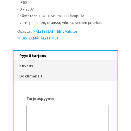
• IP65
• 0 – 230V
• Käytetään 10W B15d- tai LED-lampulla
• värit: punainen, oranssi, vihreä, sininen ja kirkas
Osastot:
HÄLYTYSLAITTEET
,
Valotorni
,
YHDISTELMÄHÄLYTTIMET
Pyydä tarjous
Kuvaus
Dokumentit
Tarjouspyyntö