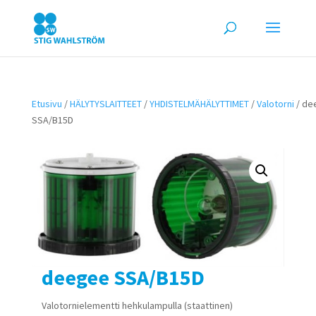
Etusivu
/
HÄLYTYSLAITTEET
/
YHDISTELMÄHÄLYTTIMET
/
Valotorni
/ de
SSA/B15D
deegee SSA/B15D
Valotornielementti hehkulampulla (staattinen)