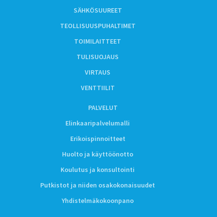
SÄHKÖSUUREET
TEOLLISUUSPUHALTIMET
TOIMILAITTEET
TULISUOJAUS
VIRTAUS
VENTTIILIT
PALVELUT
Elinkaaripalvelumalli
Erikoispinnoitteet
Huolto ja käyttöönotto
Koulutus ja konsultointi
Putkistot ja niiden osakokonaisuudet
Yhdistelmäkokoonpano