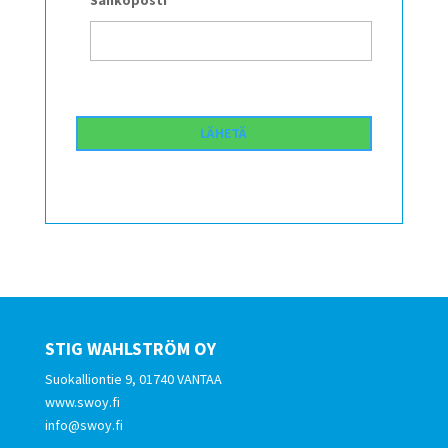
STIG WAHLSTRÖM OY
Suokalliontie 9, 01740 VANTAA
www.swoy.fi
info@swoy.fi