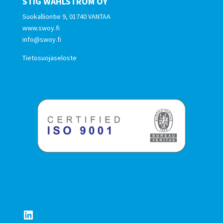
STIG WAHLSTRÖM OY
Suokalliontie 9, 01740 VANTAA
www.swoy.fi
info@swoy.fi
Tietosuojaseloste
LinkedIn