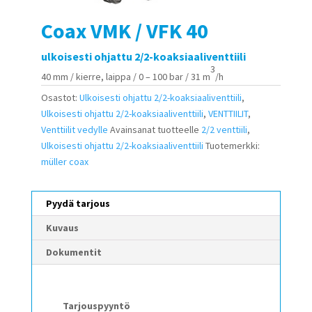
Coax VMK / VFK 40
ulkoisesti ohjattu 2/2-koaksiaaliventtiili
3
40 mm / kierre, laippa / 0 – 100 bar / 31 m
/h
Osastot:
Ulkoisesti ohjattu 2/2-koaksiaaliventtiili
,
Ulkoisesti ohjattu 2/2-koaksiaaliventtiili
,
VENTTIILIT
,
Venttiilit vedylle
Avainsanat tuotteelle
2/2 venttiili
,
Ulkoisesti ohjattu 2/2-koaksiaaliventtiili
Tuotemerkki:
müller coax
Pyydä tarjous
Kuvaus
Dokumentit
Tarjouspyyntö