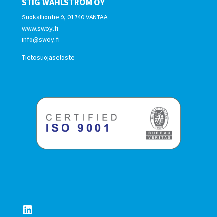
STIG WAHLSTRÖM OY
Suokalliontie 9, 01740 VANTAA
www.swoy.fi
info@swoy.fi
Tietosuojaseloste
LinkedIn