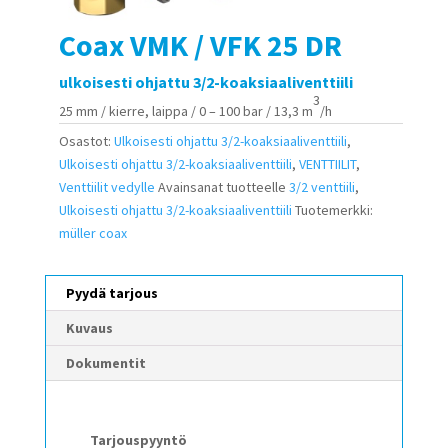
Coax VMK / VFK 25 DR
ulkoisesti ohjattu 3/2-koaksiaaliventtiili
3
25 mm / kierre, laippa / 0 – 100 bar / 13,3 m
/h
Osastot:
Ulkoisesti ohjattu 3/2-koaksiaaliventtiili
,
Ulkoisesti ohjattu 3/2-koaksiaaliventtiili
,
VENTTIILIT
,
Venttiilit vedylle
Avainsanat tuotteelle
3/2 venttiili
,
Ulkoisesti ohjattu 3/2-koaksiaaliventtiili
Tuotemerkki:
müller coax
Pyydä tarjous
Kuvaus
Dokumentit
Tarjouspyyntö