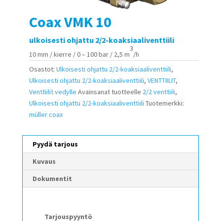
Coax VMK 10
ulkoisesti ohjattu 2/2-koaksiaaliventtiili
3
10 mm / kierre / 0 – 100 bar / 2,5 m
/h
Osastot:
Ulkoisesti ohjattu 2/2-koaksiaaliventtiili
,
Ulkoisesti ohjattu 2/2-koaksiaaliventtiili
,
VENTTIILIT
,
Venttiilit vedylle
Avainsanat tuotteelle
2/2 venttiili
,
Ulkoisesti ohjattu 2/2-koaksiaaliventtiili
Tuotemerkki:
müller coax
Pyydä tarjous
Kuvaus
Dokumentit
Tarjouspyyntö