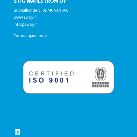
STIG WAHLSTRÖM OY
Suokalliontie 9, 01740 VANTAA
www.swoy.fi
info@swoy.fi
Tietosuojaseloste
LinkedIn