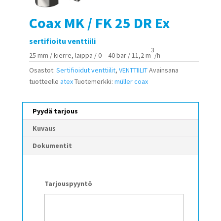
Coax MK / FK 25 DR Ex
sertifioitu venttiili
3
25 mm / kierre, laippa / 0 – 40 bar / 11,2 m
/h
Osastot:
Sertifioidut venttiilit
,
VENTTIILIT
Avainsana
tuotteelle
atex
Tuotemerkki:
müller coax
Pyydä tarjous
Kuvaus
Dokumentit
Tarjouspyyntö