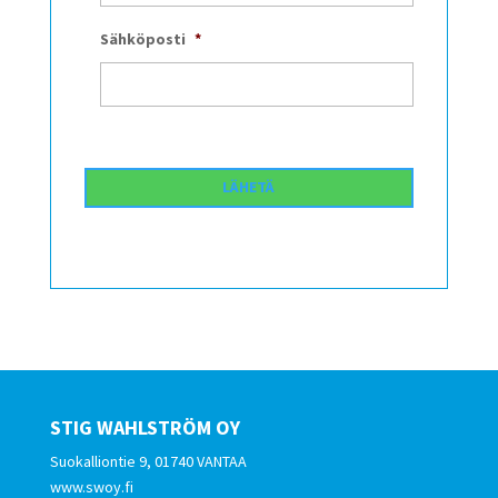
Sähköposti
*
STIG WAHLSTRÖM OY
Suokalliontie 9, 01740 VANTAA
www.swoy.fi