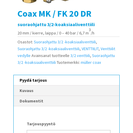
Coax MK / FK 20 DR
suoraohjattu 3/2-koaksiaaliventtiili
3
20 mm / kierre, laippa / 0 – 40 bar / 6,7 m
/h
Osastot:
Suoraohjattu 3/2 -koaksiaaliventtiili
,
Suoraohjattu 3/2 -koaksiaaliventtiili
,
VENTTIILIT
,
Venttiilit
vedylle
Avainsanat tuotteelle
3/2 venttiili
,
Suoraohjattu
3/2 -koaksiaaliventtiili
Tuotemerkki:
müller coax
Pyydä tarjous
Kuvaus
Dokumentit
Tarjouspyyntö