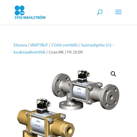
Etusivu
/
VENTTIILIT
/
COAX-venttiilit
/
Suoraohjattu 3/2 -
koaksiaaliventtiili
/ Coax MK / FK 20 DR