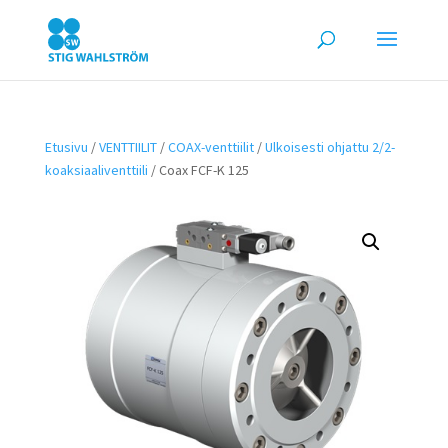
Etusivu
/
VENTTIILIT
/
COAX-venttiilit
/
Ulkoisesti ohjattu 2/2-
koaksiaaliventtiili
/ Coax FCF-K 125