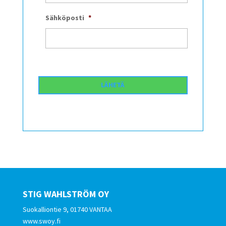
Sähköposti
*
STIG WAHLSTRÖM OY
Suokalliontie 9, 01740 VANTAA
www.swoy.fi