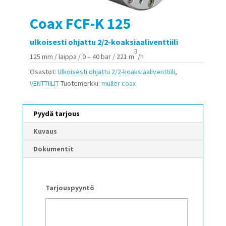
Coax FCF-K 125
ulkoisesti ohjattu 2/2-koaksiaaliventtiili
3
125 mm / laippa / 0 – 40 bar / 221 m
/h
Osastot:
Ulkoisesti ohjattu 2/2-koaksiaaliventtiili
,
VENTTIILIT
Tuotemerkki:
müller coax
Pyydä tarjous
Kuvaus
Dokumentit
Tarjouspyyntö