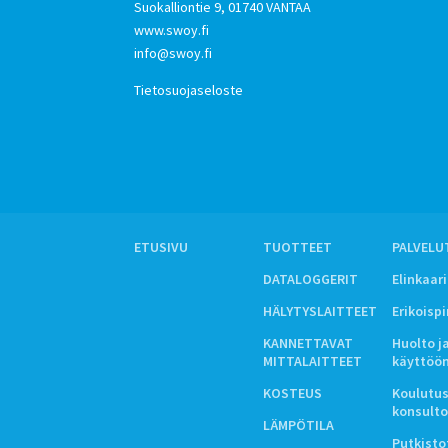
Suokalliontie 9, 01740 VANTAA
www.swoy.fi
info@swoy.fi
Tietosuojaseloste
ETUSIVU
TUOTTEET
PALVELU
DATALOGGERIT
Elinkaar
HÄLYTYSLAITTEET
Erikoisp
KANNETTAVAT
Huolto j
MITTALAITTEET
käyttöö
KOSTEUS
Koulutus
konsulto
LÄMPÖTILA
Putkistot