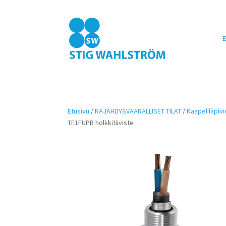
E
Etusivu
/
RÄJÄHDYSVAARALLISET TILAT
/
Kaapeliläpiv
TE1FUPB holkkitiiviste