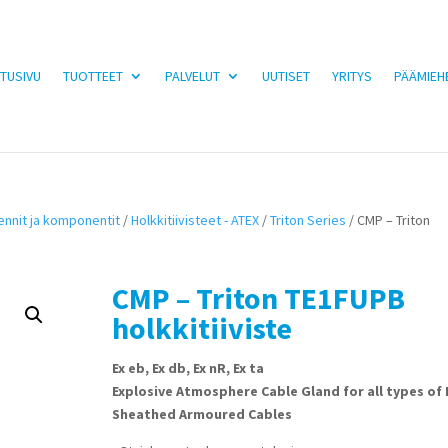
TUSIVU
TUOTTEET
PALVELUT
UUTISET
YRITYS
PÄÄMIEH
iennit ja komponentit
/
Holkkitiivisteet - ATEX
/
Triton Series
/ CMP – Triton
CMP – Triton TE1FUPB
holkkitiiviste
Ex eb, Ex db, Ex nR, Ex ta
Explosive Atmosphere Cable Gland for all types of
Sheathed Armoured Cables