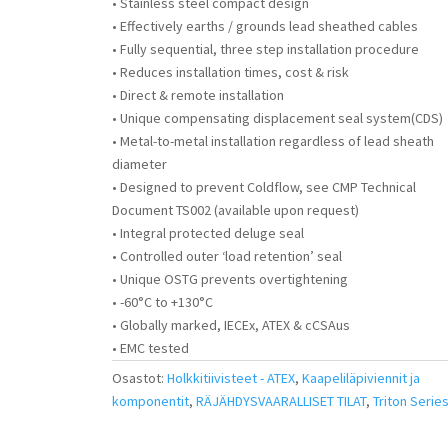
• Stainless steel compact design
• Effectively earths / grounds lead sheathed cables
• Fully sequential, three step installation procedure
• Reduces installation times, cost & risk
• Direct & remote installation
• Unique compensating displacement seal system(CDS)
• Metal-to-metal installation regardless of lead sheath
diameter
• Designed to prevent Coldflow, see CMP Technical
Document TS002 (available upon request)
• Integral protected deluge seal
• Controlled outer ‘load retention’ seal
• Unique OSTG prevents overtightening
• -60°C to +130°C
• Globally marked, IECEx, ATEX & cCSAus
• EMC tested
Osastot:
Holkkitiivisteet - ATEX
,
Kaapeliläpiviennit ja
komponentit
,
RÄJÄHDYSVAARALLISET TILAT
,
Triton Serie