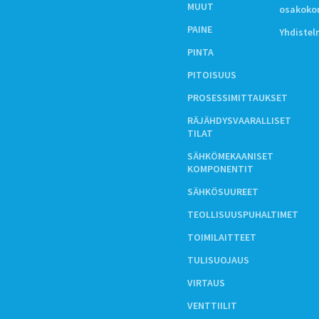
MUUT
osakoko
PAINE
Yhdiste
PINTA
PITOISUUS
PROSESSIMITTAUKSET
RÄJÄHDYSVAARALLISET
TILAT
SÄHKÖMEKAANISET
KOMPONENTIT
SÄHKÖSUUREET
TEOLLISUUSPUHALTIMET
TOIMILAITTEET
TULISUOJAUS
VIRTAUS
VENTTIILIT