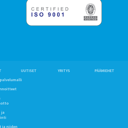
T
UUTISET
YRITYS
PÄÄMIEHET
ipalvelumalli
innoitteet
a
notto
 ja
inti
 ja niiden