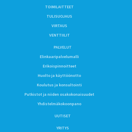
TOIMILAITTEET
TULISUOJAUS
VIRTAUS
VENTTIILIT
PALVELUT
Elinkaaripalvelumalli
Erikoispinnoitteet
Huolto ja käyttöönotto
Koulutus ja konsultointi
Putkistot ja niiden osakokonaisuudet
Yhdistelmäkokoonpano
UUTISET
YRITYS