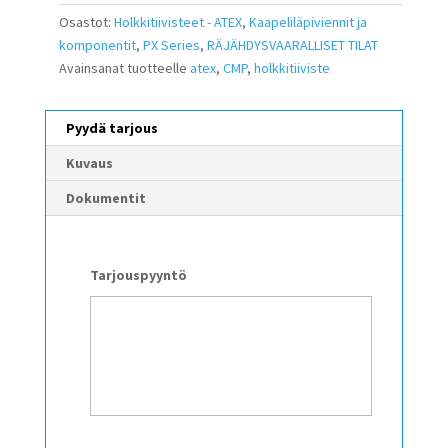
Osastot:
Holkkitiivisteet - ATEX
,
Kaapeliläpiviennit ja
komponentit
,
PX Series
,
RÄJÄHDYSVAARALLISET TILAT
Avainsanat tuotteelle
atex
,
CMP
,
holkkitiiviste
Pyydä tarjous
Kuvaus
Dokumentit
Tarjouspyyntö