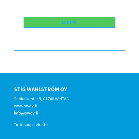
STIG WAHLSTRÖM OY
Suokalliontie 9, 01740 VANTAA
www.swoy.fi
info@swoy.fi
Tietosuojaseloste