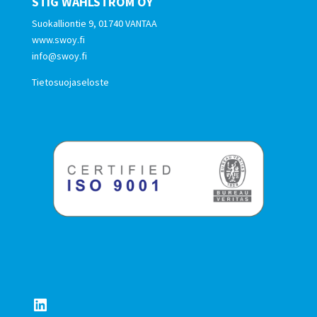
STIG WAHLSTRÖM OY
Suokalliontie 9, 01740 VANTAA
www.swoy.fi
info@swoy.fi
Tietosuojaseloste
LinkedIn