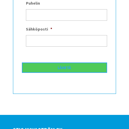
Puhelin
Sähköposti
*