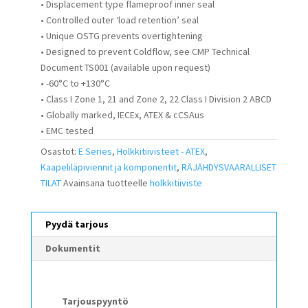
• Displacement type flameproof inner seal
• Controlled outer ‘load retention’ seal
• Unique OSTG prevents overtightening
• Designed to prevent Coldflow, see CMP Technical
Document TS001 (available upon request)
• -60°C to +130°C
• Class I Zone 1, 21 and Zone 2, 22 Class I Division 2 ABCD
• Globally marked, IECEx, ATEX & cCSAus
• EMC tested
Osastot:
E Series
,
Holkkitiivisteet - ATEX
,
Kaapeliläpiviennit ja komponentit
,
RÄJÄHDYSVAARALLISET
TILAT
Avainsana tuotteelle
holkkitiiviste
Pyydä tarjous
Dokumentit
Tarjouspyyntö