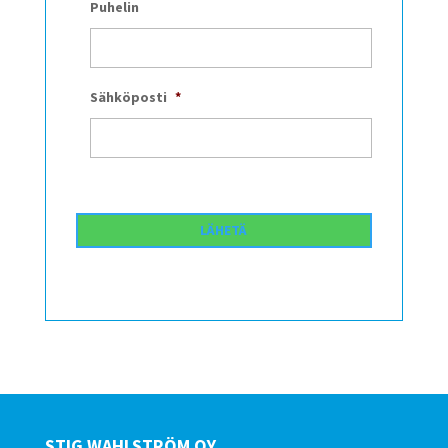
Puhelin
Sähköposti
*
STIG WAHLSTRÖM OY