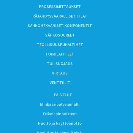
PROSESSIMITTAUKSET
RÄJÄHDYSVAARALLISET TILAT
SÄHKÖMEKAANISET KOMPONENTIT
SÄHKÖSUUREET
TEOLLISUUSPUHALTIMET
TOIMILAITTEET
TULISUOJAUS
VIRTAUS
VENTTIILIT
PALVELUT
Elinkaaripalvelumalli
Erikoispinnoitteet
Huolto ja käyttöönotto
Koulutus ja konsultointi