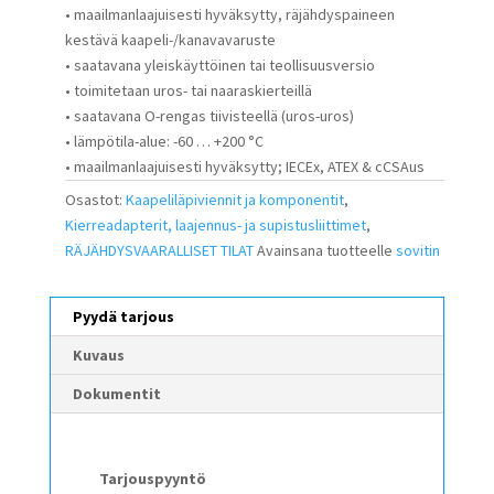
• maailmanlaajuisesti hyväksytty, räjähdyspaineen
kestävä kaapeli-/kanavavaruste
• saatavana yleiskäyttöinen tai teollisuusversio
• toimitetaan uros- tai naaraskierteillä
• saatavana O-rengas tiivisteellä (uros-uros)
• lämpötila-alue: -60 … +200 °C
• maailmanlaajuisesti hyväksytty; IECEx, ATEX & cCSAus
Osastot:
Kaapeliläpiviennit ja komponentit
,
Kierreadapterit, laajennus- ja supistusliittimet
,
RÄJÄHDYSVAARALLISET TILAT
Avainsana tuotteelle
sovitin
Pyydä tarjous
Kuvaus
Dokumentit
Tarjouspyyntö