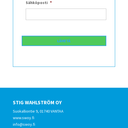
Sähköposti
*
STIG WAHLSTRÖM OY
Suokalliontie 9, 01740 VANTAA
www.swoy.fi
info@swoy.fi