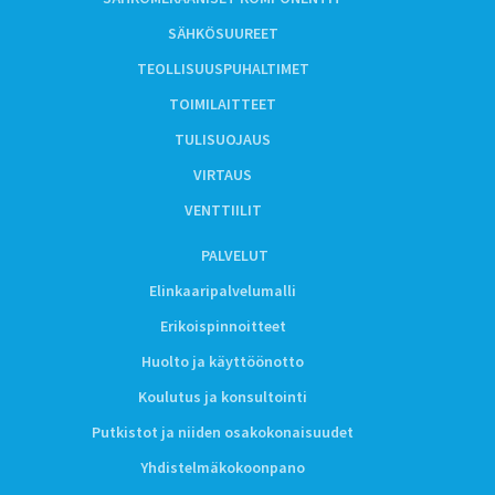
SÄHKÖSUUREET
TEOLLISUUSPUHALTIMET
TOIMILAITTEET
TULISUOJAUS
VIRTAUS
VENTTIILIT
PALVELUT
Elinkaaripalvelumalli
Erikoispinnoitteet
Huolto ja käyttöönotto
Koulutus ja konsultointi
Putkistot ja niiden osakokonaisuudet
Yhdistelmäkokoonpano