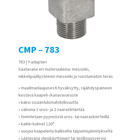
CMP – 783
783 | Y-adapteri
Saatavana eri materiaaleina: messinki,
nikkelipäällysteinen messinki ja ruostumaton teräs.
• maailmanlaajuisesti hyväksytty, räjähdyspaineen
kestävä kaapeli-/kanavavaruste
• kaksi sisääntulomahdollisuutta
• vakiona 1 uros- ja 2 naarasliitäntää
• toimitetaan pyynnöstä uros- tai naaraskierteillä
• kaikki kulmat 120°
• suojaa kaapeleita liialliselta taipumisjännitykseltä
• saatavana yleiskäyttöinen tai teollisuusversio