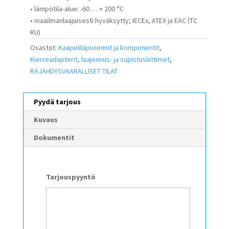
• lämpötila-alue: -60 … + 200 °C
• maailmanlaajuisesti hyväksytty; IECEx, ATEX ja EAC (TC
RU)
Osastot:
Kaapeliläpiviennit ja komponentit
,
Kierreadapterit, laajennus- ja supistusliittimet
,
RÄJÄHDYSVAARALLISET TILAT
Pyydä tarjous
Kuvaus
Dokumentit
Tarjouspyyntö