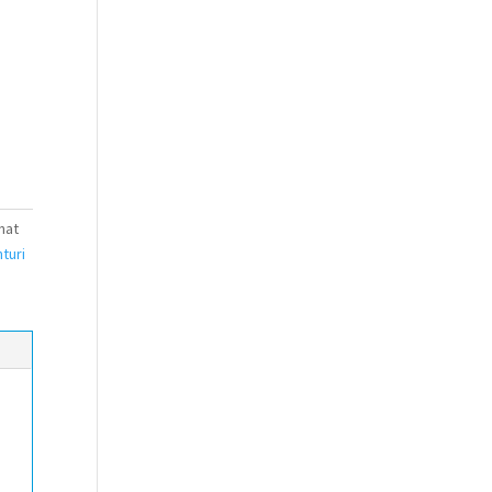
nat
turi