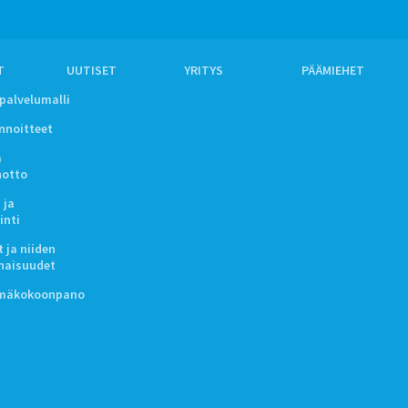
T
UUTISET
YRITYS
PÄÄMIEHET
ipalvelumalli
innoitteet
a
notto
 ja
inti
 ja niiden
naisuudet
lmäkokoonpano