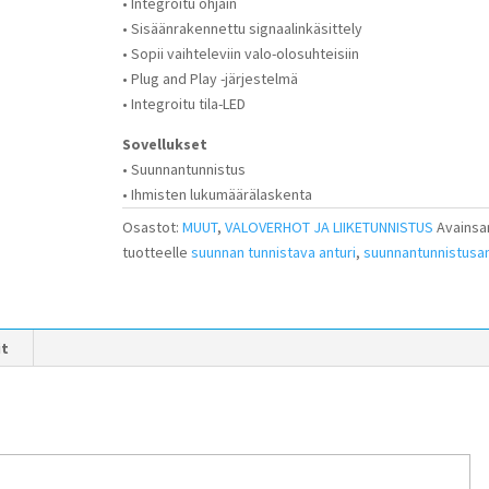
• Integroitu ohjain
• Sisäänrakennettu signaalinkäsittely
• Sopii vaihteleviin valo-olosuhteisiin
• Plug and Play -järjestelmä
• Integroitu tila-LED
Sovellukset
• Suunnantunnistus
• Ihmisten lukumäärälaskenta
Osastot:
MUUT
,
VALOVERHOT JA LIIKETUNNISTUS
Avainsa
tuotteelle
suunnan tunnistava anturi
,
suunnantunnistusan
it