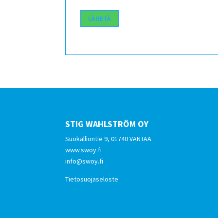
STIG WAHLSTRÖM OY
Suokalliontie 9, 01740 VANTAA
www.swoy.fi
info@swoy.fi
Tietosuojaseloste