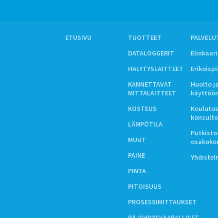
ETUSIVU
TUOTTEET
PALVELU
DATALOGGERIT
Elinkaar
HÄLYTYSLAITTEET
Erikoisp
KANNETTAVAT
Huolto j
MITTALAITTEET
käyttöö
KOSTEUS
Koulutus
konsulto
LÄMPÖTILA
Putkistot
MUUT
osakoko
PAINE
Yhdiste
PINTA
PITOISUUS
PROSESSIMITTAUKSET
RÄJÄHDYSVAARALLISET