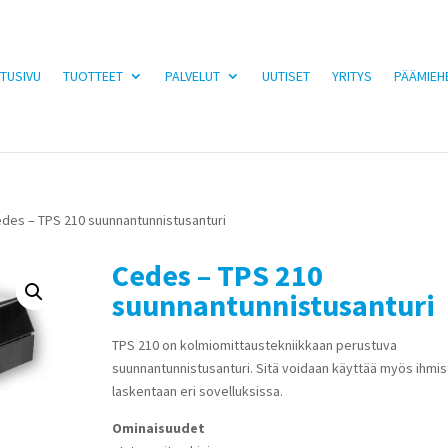
TUSIVU
TUOTTEET
PALVELUT
UUTISET
YRITYS
PÄÄMIEH
edes – TPS 210 suunnantunnistusanturi
Cedes – TPS 210
suunnantunnistusanturi
TPS 210 on kolmiomittaustekniikkaan perustuva
suunnantunnistusanturi. Sitä voidaan käyttää myös ihmi
laskentaan eri sovelluksissa.
Ominaisuudet